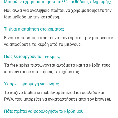
Μπορώ να χρησιμοποιήσω πολλές μεθόδους πληρωμής;
Ναι, αλλά για αναλήψεις πρέπει να χρησιμοποιήσετε την
ίδια μέθοδο με την κατάθεση.
Τι είναι η απαίτηση στοιχήματος;
Είναι το ποσό που πρέπει να ποντάρετε πριν μπορέσετε
να αποσύρετε τα κέρδη από το μπόνους.
Πώς λειτουργούν τα free spins;
Τα free spins πιστώνονται αυτόματα και τα κέρδη τους
υπόκεινται σε απαιτήσεις στοιχήματος.
Υπάρχει εφαρμογή για κινητό;
Το καζινο διαθέτει mobile-optimized ιστοσελίδα και
PWA, που μπορείτε να εγκαταστήσετε από τον browser.
Πότε πρέπει να φορολογήσω τα κέρδη μου;