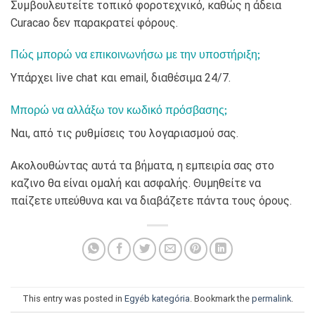
Συμβουλευτείτε τοπικό φοροτεχνικό, καθώς η άδεια
Curacao δεν παρακρατεί φόρους.
Πώς μπορώ να επικοινωνήσω με την υποστήριξη;
Υπάρχει live chat και email, διαθέσιμα 24/7.
Μπορώ να αλλάξω τον κωδικό πρόσβασης;
Ναι, από τις ρυθμίσεις του λογαριασμού σας.
Ακολουθώντας αυτά τα βήματα, η εμπειρία σας στο
καζινο θα είναι ομαλή και ασφαλής. Θυμηθείτε να
παίζετε υπεύθυνα και να διαβάζετε πάντα τους όρους.
This entry was posted in
Egyéb kategória
. Bookmark the
permalink
.