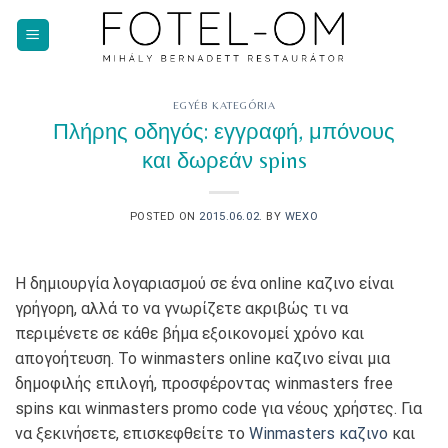
Skip
to
content
EGYÉB KATEGÓRIA
Πλήρης οδηγός: εγγραφή, μπόνους
και δωρεάν spins
POSTED ON
2015.06.02.
BY
WEXO
Η δημιουργία λογαριασμού σε ένα online καζινο είναι
γρήγορη, αλλά το να γνωρίζετε ακριβώς τι να
περιμένετε σε κάθε βήμα εξοικονομεί χρόνο και
απογοήτευση. Το winmasters online καζινο είναι μια
δημοφιλής επιλογή, προσφέροντας winmasters free
spins και winmasters promo code για νέους χρήστες. Για
να ξεκινήσετε, επισκεφθείτε το
Winmasters καζινο
και