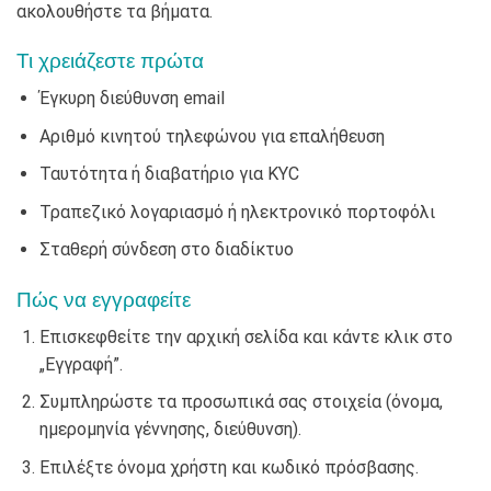
ακολουθήστε τα βήματα.
Τι χρειάζεστε πρώτα
Έγκυρη διεύθυνση email
Αριθμό κινητού τηλεφώνου για επαλήθευση
Ταυτότητα ή διαβατήριο για KYC
Τραπεζικό λογαριασμό ή ηλεκτρονικό πορτοφόλι
Σταθερή σύνδεση στο διαδίκτυο
Πώς να εγγραφείτε
Επισκεφθείτε την αρχική σελίδα και κάντε κλικ στο
„Εγγραφή”.
Συμπληρώστε τα προσωπικά σας στοιχεία (όνομα,
ημερομηνία γέννησης, διεύθυνση).
Επιλέξτε όνομα χρήστη και κωδικό πρόσβασης.