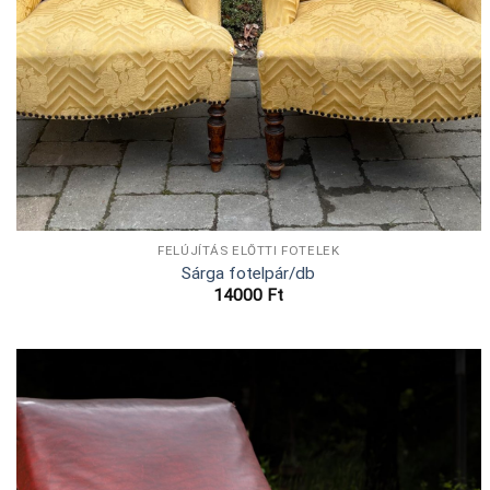
FELÚJÍTÁS ELŐTTI FOTELEK
Sárga fotelpár/db
14000
Ft