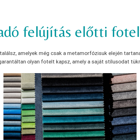
adó felújítás előtti fote
t találsz, amelyek még csak a metamorfózisuk elején tartanak
garantáltan olyan fotelt kapsz, amely a saját stílusodat tük