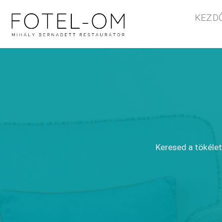
Skip
KEZD
to
content
Keresed a tökélet