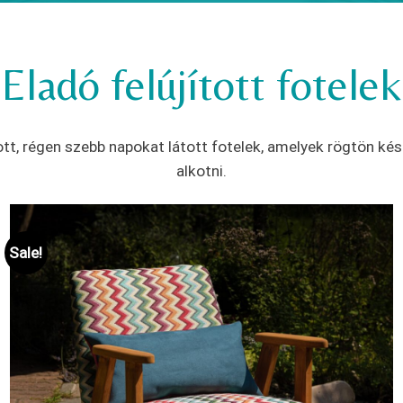
Eladó felújított fotelek
t, régen szebb napokat látott fotelek, amelyek rögtön kész
alkotni.
Sale!