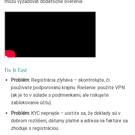
môžu vyžadovať dodatočné overenie.
Fix It Fast
Problém:
Registrácia zlyháva – skontrolujte, či
používate podporovanú krajinu. Riešenie: použite VPN
(ak je to v súlade s podmienkami, ale riskujete
zablokovanie účtu).
Problém:
KYC neprejde – uistite sa, že doklady sú v
dobrom rozlíšení, dátumy platné a adresa na faktúre sa
zhoduje s registráciou.