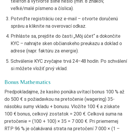
telefón a vytvorte silné heslo (min. 8 znakov,
veľké/malé písmeno a číslica).
Potvrďte registráciu cez e-mail – otvorte doručenú
správu a kliknite na overovací odkaz.
Prihláste sa, prejdite do časti „Môj účet“ a dokončite
KYC – nahrajte sken občianskeho preukazu a doklad o
adrese (napr. faktúru za energie).
Schválenie KYC zvyčajne trvá 24–48 hodín. Po schválení
si môžete vložiť prvý vklad.
Bonus Mathematics
Predpokladajme, že kasíno ponúka uvítací bonus 100 % až
do 500 € s požiadavkou na pretočenie (wagering) 35-
násobku sumy vkladu + bonusu. Vložíte 100 € a získate
100 € bonus, celkový zostatok = 200 €. Celková suma na
pretočenie = (100 + 100) × 35 = 7 000 €. Pri priemernej
RTP 96 % je očakávaná strata na pretočení 7 000 × (1 –