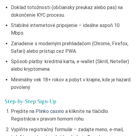
Doklad totožnosti (občiansky preukaz alebo pas) na
dokončenie KYC procesu.
Stabilné internetové pripojenie – ideálne aspoň 10
Mbps.
Zariadenie s moderným prehliadačom (Chrome, Firefox,
Safari) alebo prístup cez PWA.
Spôsob platby: kreditná karta, e-wallet (Skrill, Neteller)
alebo kryptomena.
Minimálny vek 18+ rokov a pobyt v krajine, kde je hazard
povolený.
Step-by-Step Sign-Up
Prejdite na
Plinko casino
a kliknite na tlačidlo
Registrácia v pravom hornom rohu.
Vyplňte registračný formulár – zadajte meno, e-mail,