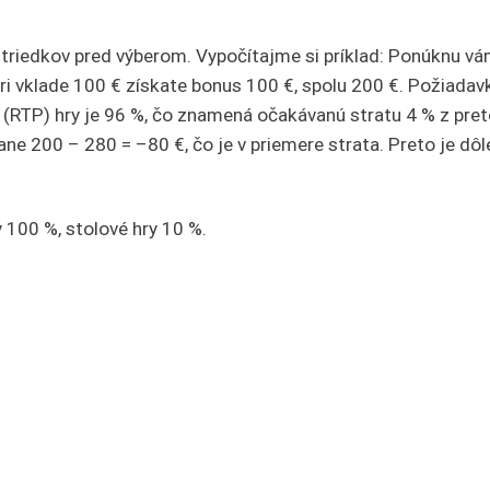
triedkov pred výberom. Vypočítajme si príklad: Ponúknu v
i vklade 100 € získate bonus 100 €, spolu 200 €. Požiadav
ť (RTP) hry je 96 %, čo znamená očakávanú stratu 4 % z pre
e 200 – 280 = –80 €, čo je v priemere strata. Preto je dôle
 100 %, stolové hry 10 %.