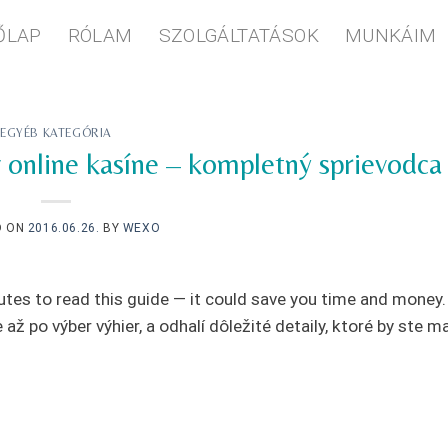
ŐLAP
RÓLAM
SZOLGÁLTATÁSOK
MUNKÁIM
EGYÉB KATEGÓRIA
v online kasíne – kompletný sprievodca
D ON
2016.06.26.
BY
WEXO
nutes to read this guide — it could save you time and money
 po výber výhier, a odhalí dôležité detaily, ktoré by ste ma