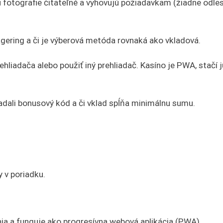
ú fotografie čitateľné a vyhovujú požiadavkam (žiadne odles
wagering a či je výberová metóda rovnaká ako vkladová.
liadača alebo použiť iný prehliadač. Kasíno je PWA, stačí j
zadali bonusový kód a či vklad spĺňa minimálnu sumu.
 v poriadku.
nia a funguje ako progresívna webová aplikácia (PWA).