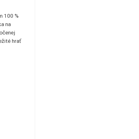
ám 100 %
ka na
točenej
žité hrať