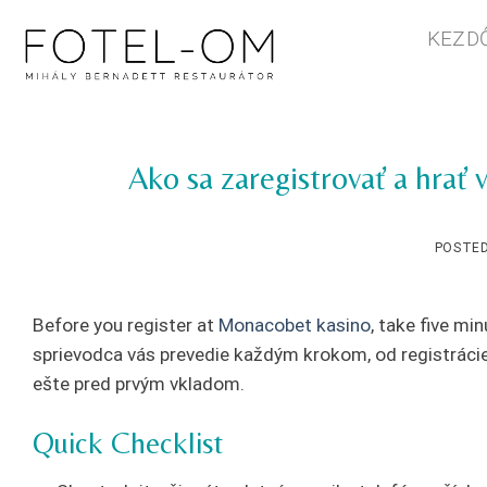
Skip
KEZD
to
content
Ako sa zaregistrovať a hrať 
POSTE
Before you register at
Monacobet kasino
, take five mi
sprievodca vás prevedie každým krokom, od registrácie až
ešte pred prvým vkladom.
Quick Checklist