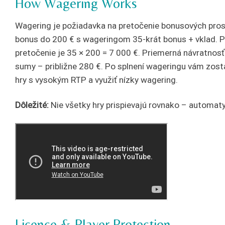
How Wagering Works
Wagering je požiadavka na pretočenie bonusových pros
bonus do 200 € s wageringom 35-krát bonus + vklad. Pr
pretočenie je 35 × 200 = 7 000 €. Priemerná návratnos
sumy – približne 280 €. Po splnení wageringu vám zostan
hry s vysokým RTP a využiť nízky wagering.
Dôležité:
Nie všetky hry prispievajú rovnako – automaty
Licence & Player Protection