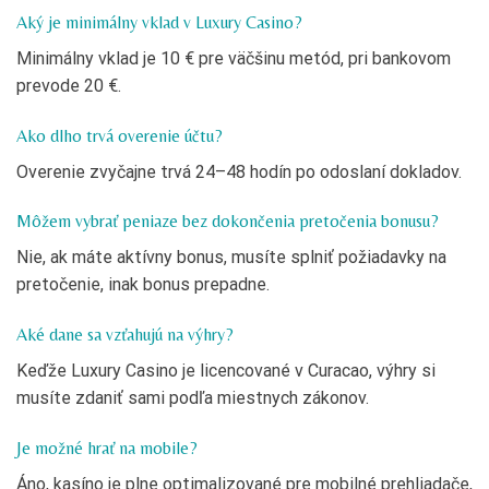
Aký je minimálny vklad v Luxury Casino?
Minimálny vklad je 10 € pre väčšinu metód, pri bankovom
prevode 20 €.
Ako dlho trvá overenie účtu?
Overenie zvyčajne trvá 24–48 hodín po odoslaní dokladov.
Môžem vybrať peniaze bez dokončenia pretočenia bonusu?
Nie, ak máte aktívny bonus, musíte splniť požiadavky na
pretočenie, inak bonus prepadne.
Aké dane sa vzťahujú na výhry?
Keďže Luxury Casino je licencované v Curacao, výhry si
musíte zdaniť sami podľa miestnych zákonov.
Je možné hrať na mobile?
Áno, kasíno je plne optimalizované pre mobilné prehliadače,