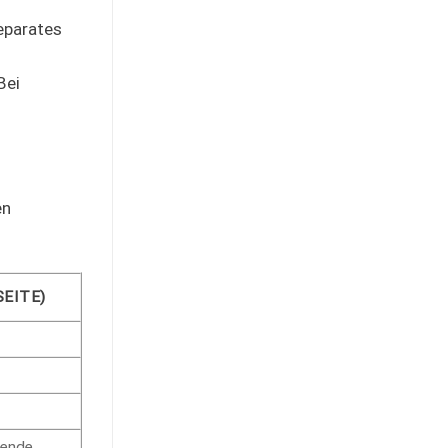
eparates
Bei
en
EITE)
lende