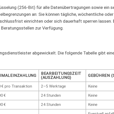
selung (256-Bit) für alle Datenübertragungen sowie ein s
elbegrenzungen an: Sie können tägliche, wöchentliche oder
chlussfrist einrichten oder sich dauerhaft sperren lassen. 
 Beratungsstellen zur Verfügung.
gsdienstleister abgewickelt. Die folgende Tabelle gibt ein
BEARBEITUNGSZEIT
IMALEINZAHLUNG
GEBÜHREN (S
(AUSZAHLUNG)
 € pro Transaktion
2–5 Werktage
Keine
00 €
24 Stunden
Keine
00 €
24 Stunden
Keine
Eventuell anfal