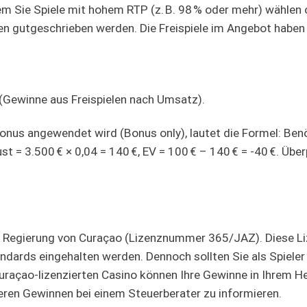
em Sie Spiele mit hohem RTP (z. B. 98 % oder mehr) wählen 
en gutgeschrieben werden. Die Freispiele im Angebot haben
(Gewinne aus Freispielen nach Umsatz).
onus angewendet wird (Bonus only), lautet die Formel: Ben
t = 3.500 € × 0,04 = 140 €, EV = 100 € – 140 € = -40 €. Über
er Regierung von Curaçao (Lizenznummer 365/JAZ). Diese Li
ndards eingehalten werden. Dennoch sollten Sie als Spieler
raçao-lizenzierten Casino können Ihre Gewinne in Ihrem H
ößeren Gewinnen bei einem Steuerberater zu informieren.