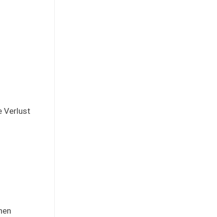
e Verlust
nen