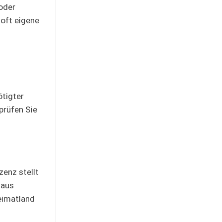
oder
 oft eigene
ötigter
prüfen Sie
zenz stellt
 aus
eimatland