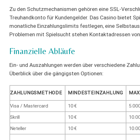
Zu den Schutzmechanismen gehören eine SSL-Verschlüs
Treuhandkonto für Kundengelder. Das Casino bietet Spi
monatliche Einzahlungslimits festlegen, eine Selbstauss
Problemen mit Spielsucht stehen Kontaktadressen von
Finanzielle Abläufe
Ein- und Auszahlungen werden über verschiedene Zahlun
Überblick über die gängigsten Optionen:
ZAHLUNGSMETHODE
MINDESTEINZAHLUNG
MAX
Visa / Mastercard
10 €
5.000
Skrill
10 €
10.0
Neteller
10 €
10.0