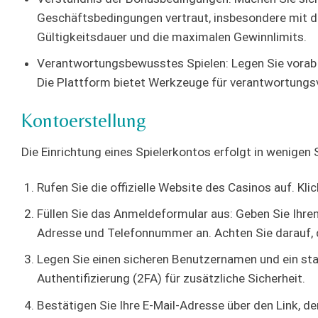
Geschäftsbedingungen vertraut, insbesondere mit d
Gültigkeitsdauer und die maximalen Gewinnlimits.
Verantwortungsbewusstes Spielen: Legen Sie vorab p
Die Plattform bietet Werkzeuge für verantwortungsvo
Kontoerstellung
Die Einrichtung eines Spielerkontos erfolgt in wenigen S
Rufen Sie die offizielle Website des Casinos auf. Klic
Füllen Sie das Anmeldeformular aus: Geben Sie Ihren
Adresse und Telefonnummer an. Achten Sie darauf,
Legen Sie einen sicheren Benutzernamen und ein sta
Authentifizierung (2FA) für zusätzliche Sicherheit.
Bestätigen Sie Ihre E-Mail-Adresse über den Link, d