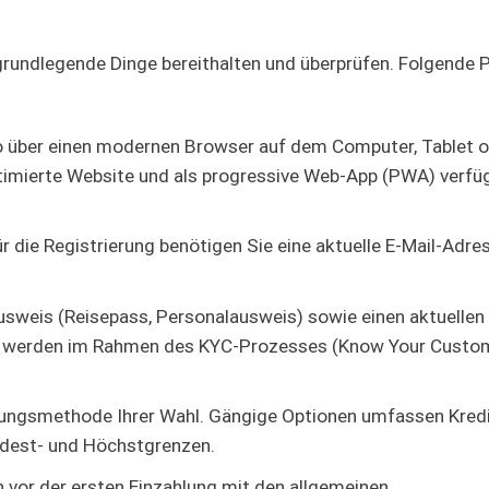
 grundlegende Dinge bereithalten und überprüfen. Folgende 
no über einen modernen Browser auf dem Computer, Tablet 
ptimierte Website und als progressive Web-App (PWA) verfü
r die Registrierung benötigen Sie eine aktuelle E-Mail-Adr
usweis (Reisepass, Personalausweis) sowie einen aktuellen
ese werden im Rahmen des KYC-Prozesses (Know Your Custo
ungsmethode Ihrer Wahl. Gängige Optionen umfassen Kredi
ndest- und Höchstgrenzen.
 vor der ersten Einzahlung mit den allgemeinen