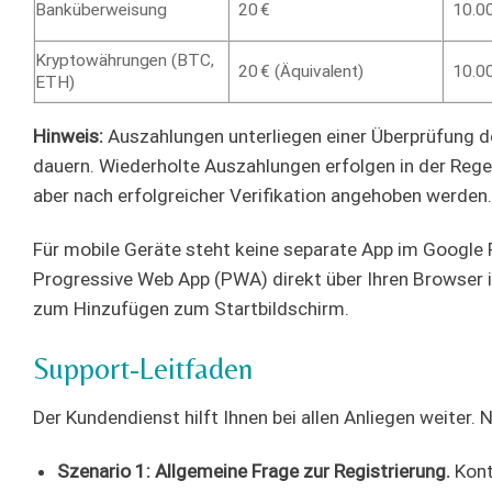
Banküberweisung
20 €
10.0
Kryptowährungen (BTC,
20 € (Äquivalent)
10.00
ETH)
Hinweis:
Auszahlungen unterliegen einer Überprüfung de
dauern. Wiederholte Auszahlungen erfolgen in der Regel
aber nach erfolgreicher Verifikation angehoben werden.
Für mobile Geräte steht keine separate App im Google 
Progressive Web App (PWA) direkt über Ihren Browser i
zum Hinzufügen zum Startbildschirm.
Support-Leitfaden
Der Kundendienst hilft Ihnen bei allen Anliegen weiter.
Szenario 1: Allgemeine Frage zur Registrierung.
Kont