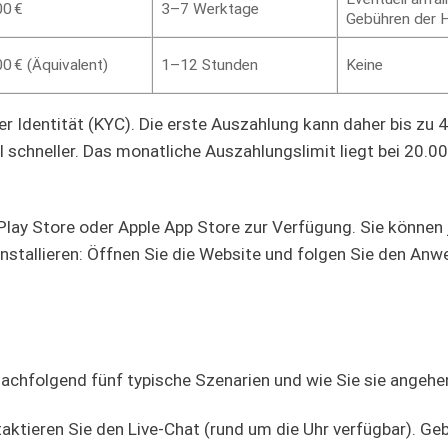
00 €
3–7 Werktage
Gebühren der 
0 € (Äquivalent)
1–12 Stunden
Keine
r Identität (KYC). Die erste Auszahlung kann daher bis zu
 schneller. Das monatliche Auszahlungslimit liegt bei 20.00
Play Store oder Apple App Store zur Verfügung. Sie können 
nstallieren: Öffnen Sie die Website und folgen Sie den An
 Nachfolgend fünf typische Szenarien und wie Sie sie angehen
aktieren Sie den Live-Chat (rund um die Uhr verfügbar). Ge