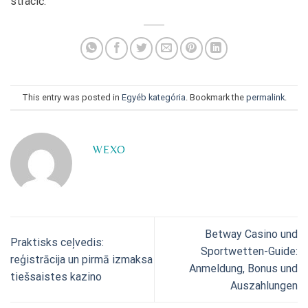
stracić.
This entry was posted in
Egyéb kategória
. Bookmark the
permalink
.
WEXO
Betway Casino und
Praktisks ceļvedis:
Sportwetten-Guide:
reģistrācija un pirmā izmaksa
Anmeldung, Bonus und
tiešsaistes kazino
Auszahlungen