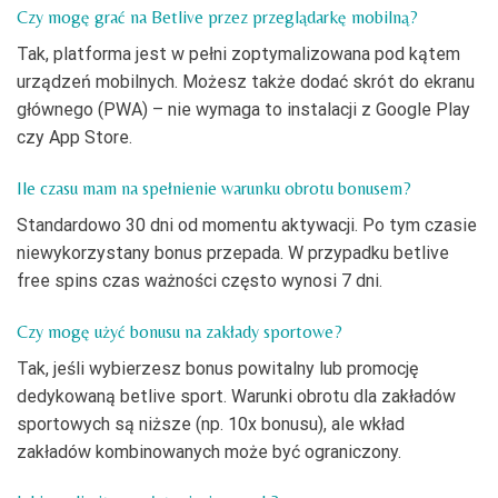
Czy mogę grać na Betlive przez przeglądarkę mobilną?
Tak, platforma jest w pełni zoptymalizowana pod kątem
urządzeń mobilnych. Możesz także dodać skrót do ekranu
głównego (PWA) – nie wymaga to instalacji z Google Play
czy App Store.
Ile czasu mam na spełnienie warunku obrotu bonusem?
Standardowo 30 dni od momentu aktywacji. Po tym czasie
niewykorzystany bonus przepada. W przypadku betlive
free spins czas ważności często wynosi 7 dni.
Czy mogę użyć bonusu na zakłady sportowe?
Tak, jeśli wybierzesz bonus powitalny lub promocję
dedykowaną betlive sport. Warunki obrotu dla zakładów
sportowych są niższe (np. 10x bonusu), ale wkład
zakładów kombinowanych może być ograniczony.