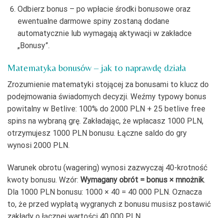
Odbierz bonus – po wpłacie środki bonusowe oraz
ewentualne darmowe spiny zostaną dodane
automatycznie lub wymagają aktywacji w zakładce
„Bonusy”.
Matematyka bonusów – jak to naprawdę działa
Zrozumienie matematyki stojącej za bonusami to klucz do
podejmowania świadomych decyzji. Weźmy typowy bonus
powitalny w Betlive: 100% do 2000 PLN + 25 betlive free
spins na wybraną grę. Zakładając, że wpłacasz 1000 PLN,
otrzymujesz 1000 PLN bonusu. Łączne saldo do gry
wynosi 2000 PLN.
Warunek obrotu (wagering) wynosi zazwyczaj 40-krotność
kwoty bonusu. Wzór:
Wymagany obrót = bonus × mnożnik
.
Dla 1000 PLN bonusu: 1000 × 40 = 40 000 PLN. Oznacza
to, że przed wypłatą wygranych z bonusu musisz postawić
zakłady o łącznej wartości 40 000 PLN.