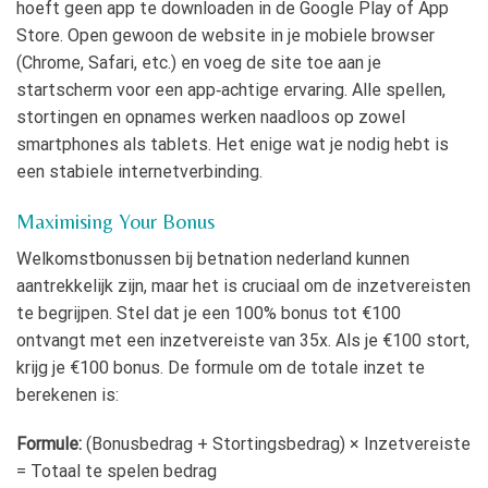
hoeft geen app te downloaden in de Google Play of App
Store. Open gewoon de website in je mobiele browser
(Chrome, Safari, etc.) en voeg de site toe aan je
startscherm voor een app‑achtige ervaring. Alle spellen,
stortingen en opnames werken naadloos op zowel
smartphones als tablets. Het enige wat je nodig hebt is
een stabiele internetverbinding.
Maximising Your Bonus
Welkomstbonussen bij betnation nederland kunnen
aantrekkelijk zijn, maar het is cruciaal om de inzetvereisten
te begrijpen. Stel dat je een 100% bonus tot €100
ontvangt met een inzetvereiste van 35x. Als je €100 stort,
krijg je €100 bonus. De formule om de totale inzet te
berekenen is:
Formule:
(Bonusbedrag + Stortingsbedrag) × Inzetvereiste
= Totaal te spelen bedrag