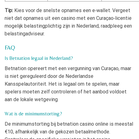
Tip:
Kies voor de snelste opnames een e‑wallet. Vergeet
niet dat opnames uit een casino met een Curaçao‑licentie
mogelijk belastingplichtig zijn in Nederland; raadpleeg een
belastingadviseur.
FAQ
Is Betnation legaal in Nederland?
Betnation opereert met een vergunning van Curaçao, maar
is niet gereguleerd door de Nederlandse
Kansspelautoriteit. Het is legaal om te spelen, maar
spelers moeten zelf controleren of het aanbod voldoet
aan de lokale wetgeving.
Wat is de minimumstorting?
De minimumstorting bij betnation casino online is meestal
€10, afhankelijk van de gekozen betaalmethode.