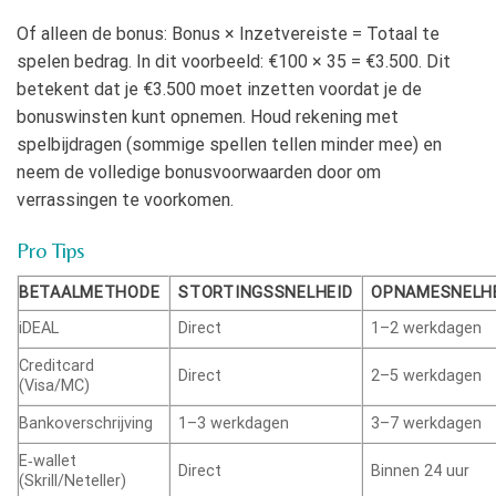
Of alleen de bonus: Bonus × Inzetvereiste = Totaal te
spelen bedrag. In dit voorbeeld: €100 × 35 = €3.500. Dit
betekent dat je €3.500 moet inzetten voordat je de
bonuswinsten kunt opnemen. Houd rekening met
spelbijdragen (sommige spellen tellen minder mee) en
neem de volledige bonusvoorwaarden door om
verrassingen te voorkomen.
Pro Tips
BETAALMETHODE
STORTINGSSNELHEID
OPNAMESNELH
iDEAL
Direct
1–2 werkdagen
Creditcard
Direct
2–5 werkdagen
(Visa/MC)
Bankoverschrijving
1–3 werkdagen
3–7 werkdagen
E‑wallet
Direct
Binnen 24 uur
(Skrill/Neteller)