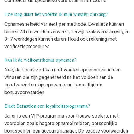
Controleer de specifieke vereisten in het casino.
Hoe lang duurt het voordat ik mijn winsten ontvang?
Opnamesnelheid varieert per methode. E‑wallets kunnen
binnen 24 uur worden verwerkt, terwijl bankoverschrijvingen
3–7 werkdagen kunnen duren. Houd ook rekening met
verificatieprocedures.
Kan ik de welkomstbonus opnemen?
Nee, de bonus zelf kan niet worden opgenomen. Alleen
winsten die zijn gegenereerd na het voldoen aan de
inzetvereisten zijn opneembaar. Lees altijd de
bonusvoorwaarden.
Biedt Betnation een loyaliteitsprogramma?
Ja, er is een VIP‑programma voor trouwe spelers, met
voordelen zoals hogere opnamelimieten, persoonlijke
bonussen en een accountmanager. De exacte voorwaarden