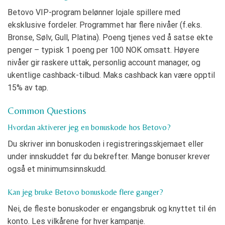
Betovo VIP-program belønner lojale spillere med
eksklusive fordeler. Programmet har flere nivåer (f.eks.
Bronse, Sølv, Gull, Platina). Poeng tjenes ved å satse ekte
penger – typisk 1 poeng per 100 NOK omsatt. Høyere
nivåer gir raskere uttak, personlig account manager, og
ukentlige cashback-tilbud. Maks cashback kan være opptil
15% av tap.
Common Questions
Hvordan aktiverer jeg en bonuskode hos Betovo?
Du skriver inn bonuskoden i registreringsskjemaet eller
under innskuddet før du bekrefter. Mange bonuser krever
også et minimumsinnskudd.
Kan jeg bruke Betovo bonuskode flere ganger?
Nei, de fleste bonuskoder er engangsbruk og knyttet til én
konto. Les vilkårene for hver kampanje.