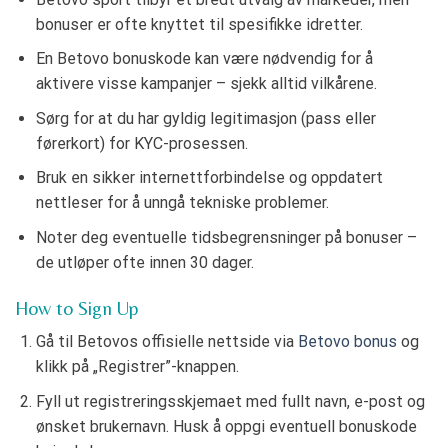
bonuser er ofte knyttet til spesifikke idretter.
En Betovo bonuskode kan være nødvendig for å
aktivere visse kampanjer – sjekk alltid vilkårene.
Sørg for at du har gyldig legitimasjon (pass eller
førerkort) for KYC-prosessen.
Bruk en sikker internettforbindelse og oppdatert
nettleser for å unngå tekniske problemer.
Noter deg eventuelle tidsbegrensninger på bonuser –
de utløper ofte innen 30 dager.
How to Sign Up
Gå til Betovos offisielle nettside via
Betovo bonus
og
klikk på „Registrer”-knappen.
Fyll ut registreringsskjemaet med fullt navn, e-post og
ønsket brukernavn. Husk å oppgi eventuell bonuskode