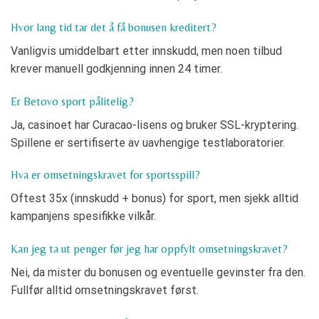
Hvor lang tid tar det å få bonusen kreditert?
Vanligvis umiddelbart etter innskudd, men noen tilbud
krever manuell godkjenning innen 24 timer.
Er Betovo sport pålitelig?
Ja, casinoet har Curacao-lisens og bruker SSL-kryptering.
Spillene er sertifiserte av uavhengige testlaboratorier.
Hva er omsetningskravet for sportsspill?
Oftest 35x (innskudd + bonus) for sport, men sjekk alltid
kampanjens spesifikke vilkår.
Kan jeg ta ut penger før jeg har oppfylt omsetningskravet?
Nei, da mister du bonusen og eventuelle gevinster fra den.
Fullfør alltid omsetningskravet først.