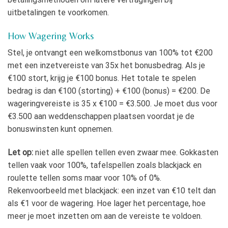
uitbetalingen te voorkomen.
How Wagering Works
Stel, je ontvangt een welkomstbonus van 100% tot €200
met een inzetvereiste van 35x het bonusbedrag. Als je
€100 stort, krijg je €100 bonus. Het totale te spelen
bedrag is dan €100 (storting) + €100 (bonus) = €200. De
wageringvereiste is 35 x €100 = €3.500. Je moet dus voor
€3.500 aan weddenschappen plaatsen voordat je de
bonuswinsten kunt opnemen.
Let op:
niet alle spellen tellen even zwaar mee. Gokkasten
tellen vaak voor 100%, tafelspellen zoals blackjack en
roulette tellen soms maar voor 10% of 0%.
Rekenvoorbeeld met blackjack: een inzet van €10 telt dan
als €1 voor de wagering. Hoe lager het percentage, hoe
meer je moet inzetten om aan de vereiste te voldoen.