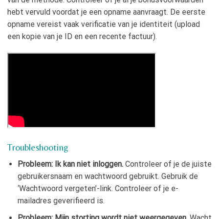
hebt vervuld voordat je een opname aanvraagt. De eerste
opname vereist vaak verificatie van je identiteit (upload
een kopie van je ID en een recente factuur).
Troubleshooting
Probleem: Ik kan niet inloggen.
Controleer of je de juiste
gebruikersnaam en wachtwoord gebruikt. Gebruik de
‘Wachtwoord vergeten’-link. Controleer of je e-
mailadres geverifieerd is.
Probleem: Mijn storting wordt niet weergegeven.
Wacht