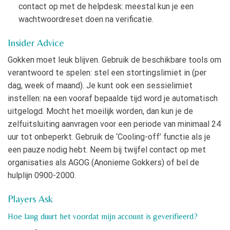
contact op met de helpdesk: meestal kun je een
wachtwoordreset doen na verificatie.
Insider Advice
Gokken moet leuk blijven. Gebruik de beschikbare tools om
verantwoord te spelen: stel een stortingslimiet in (per
dag, week of maand). Je kunt ook een sessielimiet
instellen: na een vooraf bepaalde tijd word je automatisch
uitgelogd. Mocht het moeilijk worden, dan kun je de
zelfuitsluiting aanvragen voor een periode van minimaal 24
uur tot onbeperkt. Gebruik de ‘Cooling-off’ functie als je
een pauze nodig hebt. Neem bij twijfel contact op met
organisaties als AGOG (Anonieme Gokkers) of bel de
hulplijn 0900-2000.
Players Ask
Hoe lang duurt het voordat mijn account is geverifieerd?