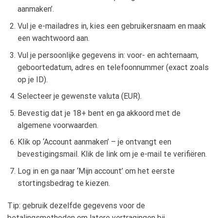
aanmaken’.
Vul je e-mailadres in, kies een gebruikersnaam en maak
een wachtwoord aan.
Vul je persoonlijke gegevens in: voor- en achternaam,
geboortedatum, adres en telefoonnummer (exact zoals
op je ID).
Selecteer je gewenste valuta (EUR).
Bevestig dat je 18+ bent en ga akkoord met de
algemene voorwaarden.
Klik op ‘Account aanmaken’ – je ontvangt een
bevestigingsmail. Klik de link om je e-mail te verifiëren.
Log in en ga naar ‘Mijn account’ om het eerste
stortingsbedrag te kiezen.
Tip: gebruik dezelfde gegevens voor de
betalingsmethoden om latere vertragingen bij