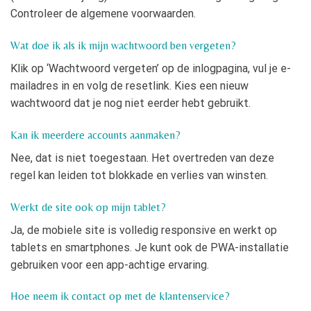
Controleer de algemene voorwaarden.
Wat doe ik als ik mijn wachtwoord ben vergeten?
Klik op ‘Wachtwoord vergeten’ op de inlogpagina, vul je e-
mailadres in en volg de resetlink. Kies een nieuw
wachtwoord dat je nog niet eerder hebt gebruikt.
Kan ik meerdere accounts aanmaken?
Nee, dat is niet toegestaan. Het overtreden van deze
regel kan leiden tot blokkade en verlies van winsten.
Werkt de site ook op mijn tablet?
Ja, de mobiele site is volledig responsive en werkt op
tablets en smartphones. Je kunt ook de PWA-installatie
gebruiken voor een app-achtige ervaring.
Hoe neem ik contact op met de klantenservice?