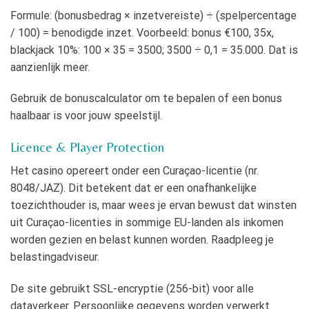
Formule: (bonusbedrag × inzetvereiste) ÷ (spelpercentage
/ 100) = benodigde inzet. Voorbeeld: bonus €100, 35x,
blackjack 10%: 100 × 35 = 3500; 3500 ÷ 0,1 = 35.000. Dat is
aanzienlijk meer.
Gebruik de bonuscalculator om te bepalen of een bonus
haalbaar is voor jouw speelstijl.
Licence & Player Protection
Het casino opereert onder een Curaçao-licentie (nr.
8048/JAZ). Dit betekent dat er een onafhankelijke
toezichthouder is, maar wees je ervan bewust dat winsten
uit Curaçao-licenties in sommige EU-landen als inkomen
worden gezien en belast kunnen worden. Raadpleeg je
belastingadviseur.
De site gebruikt SSL-encryptie (256-bit) voor alle
dataverkeer. Persoonlijke gegevens worden verwerkt