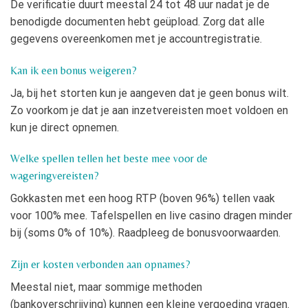
De verificatie duurt meestal 24 tot 48 uur nadat je de
benodigde documenten hebt geüpload. Zorg dat alle
gegevens overeenkomen met je accountregistratie.
Kan ik een bonus weigeren?
Ja, bij het storten kun je aangeven dat je geen bonus wilt.
Zo voorkom je dat je aan inzetvereisten moet voldoen en
kun je direct opnemen.
Welke spellen tellen het beste mee voor de
wageringvereisten?
Gokkasten met een hoog RTP (boven 96%) tellen vaak
voor 100% mee. Tafelspellen en live casino dragen minder
bij (soms 0% of 10%). Raadpleeg de bonusvoorwaarden.
Zijn er kosten verbonden aan opnames?
Meestal niet, maar sommige methoden
(bankoverschrijving) kunnen een kleine vergoeding vragen.