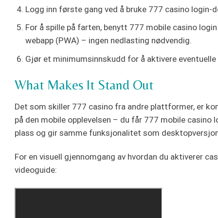
Logg inn første gang ved å bruke 777 casino login-det
For å spille på farten, benytt 777 mobile casino log
webapp (PWA) – ingen nedlasting nødvendig.
Gjør et minimumsinnskudd for å aktivere eventuelle v
What Makes It Stand Out
Det som skiller 777 casino fra andre plattformer, er kom
på den mobile opplevelsen – du får 777 mobile casino lo
plass og gir samme funksjonalitet som desktopversjo
For en visuell gjennomgang av hvordan du aktiverer cas
videoguide: