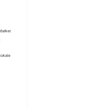
ebøker.
x
lokale