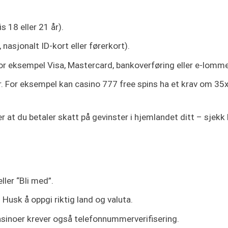
s 18 eller 21 år).
 nasjonalt ID-kort eller førerkort).
r eksempel Visa, Mastercard, bankoverføring eller e-lomm
r. For eksempel kan casino 777 free spins ha et krav om 35
 at du betaler skatt på gevinster i hjemlandet ditt – sjekk 
eller “Bli med”.
Husk å oppgi riktig land og valuta.
asinoer krever også telefonnummerverifisering.