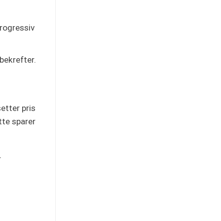
progressiv
bekrefter.
etter pris
tte sparer
r