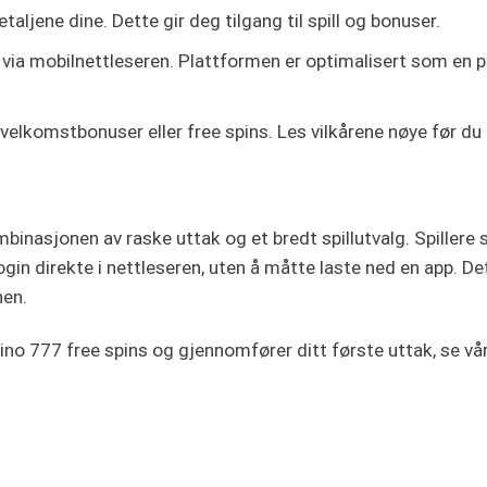
aljene dine. Dette gir deg tilgang til spill og bonuser.
in via mobilnettleseren. Plattformen er optimalisert som en 
elkomstbonuser eller free spins. Les vilkårene nøye før du 
binasjonen av raske uttak og et bredt spillutvalg. Spillere s
gin direkte i nettleseren, uten å måtte laste ned en app. De
nen.
ino 777 free spins og gjennomfører ditt første uttak, se vå