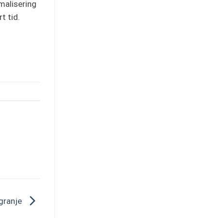
imalisering
t tid.
igranje