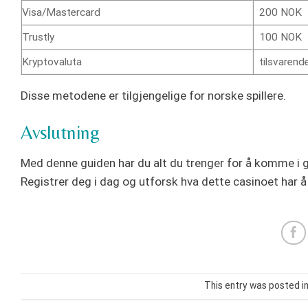
Visa/Mastercard
200 NOK
Trustly
100 NOK
Kryptovaluta
tilsvaren
Disse metodene er tilgjengelige for norske spillere.
Avslutning
Med denne guiden har du alt du trenger for å komme i g
Registrer deg i dag og utforsk hva dette casinoet har å 
This entry was posted i