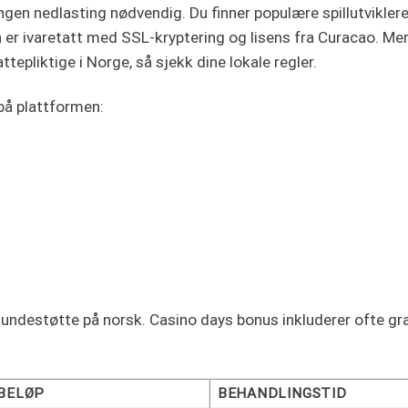
ingen nedlasting nødvendig. Du finner populære spillutvikle
er ivaretatt med SSL-kryptering og lisens fra Curacao. Mer
tepliktige i Norge, så sjekk dine lokale regler.
på plattformen:
kundestøtte på norsk. Casino days bonus inkluderer ofte gr
BELØP
BEHANDLINGSTID