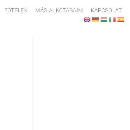
FOTELEK
MÁS ALKOTÁSAIM
KAPCSOLAT