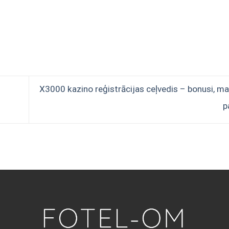
X3000 kazino reģistrācijas ceļvedis – bonusi, m
p