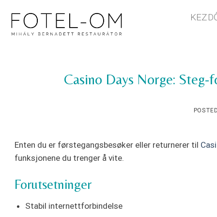
Skip
KEZD
to
content
Casino Days Norge: Steg-for
POSTE
Enten du er førstegangsbesøker eller returnerer til
Casi
funksjonene du trenger å vite.
Forutsetninger
Stabil internettforbindelse