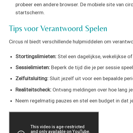
probeer een andere browser. De mobiele site van cir
startscherm.
Tips voor Verantwoord Spelen
Circus nl biedt verschillende hulpmiddelen om verantwo
Stortingslimieten:
Stel een dagelijkse, wekelijkse of
Sessielimieten:
Beperk de tijd die je per sessie speel
Zelfuitsluiting:
Sluit jezelf uit voor een bepaalde p
Realiteitscheck:
Ontvang meldingen over hoe lang je 
Neem regelmatig pauzes en stel een budget in dat je 