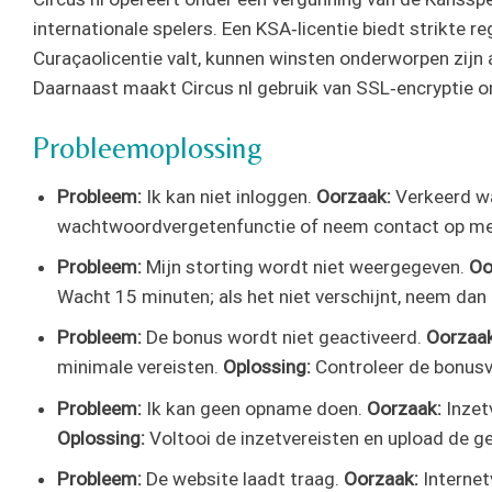
internationale spelers. Een KSA‑licentie biedt strikte 
Curaçaolicentie valt, kunnen winsten onderworpen zijn 
Daarnaast maakt Circus nl gebruik van SSL‑encryptie o
Probleemoplossing
Probleem:
Ik kan niet inloggen.
Oorzaak:
Verkeerd w
wachtwoordvergetenfunctie of neem contact op met
Probleem:
Mijn storting wordt niet weergegeven.
Oo
Wacht 15 minuten; als het niet verschijnt, neem dan
Probleem:
De bonus wordt niet geactiveerd.
Oorzaak
minimale vereisten.
Oplossing:
Controleer de bonus
Probleem:
Ik kan geen opname doen.
Oorzaak:
Inzetv
Oplossing:
Voltooi de inzetvereisten en upload de 
Probleem:
De website laadt traag.
Oorzaak:
Internet