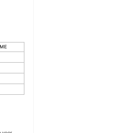
AME
e voor