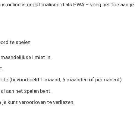
cus online is geoptimaliseerd als PWA – voeg het toe aan je
ord te spelen:
 maandelijkse limiet in.
t.
eriode (bijvoorbeeld 1 maand, 6 maanden of permanent).
al aan het spelen bent.
je kunt veroorloven te verliezen.