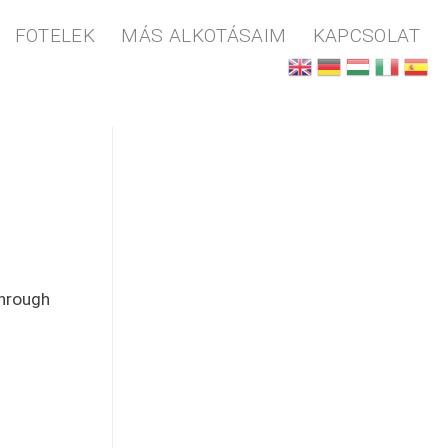
FOTELEK
MÁS ALKOTÁSAIM
KAPCSOLAT
through