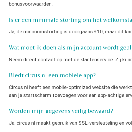
bonusvoorwaarden.
Is er een minimale storting om het welkomsta
Ja, de minimumstorting is doorgaans €10, maar dit kan 
Wat moet ik doen als mijn account wordt geb
Neem direct contact op met de klantenservice. Zij kunn
Biedt circus nl een mobiele app?
Circus nl heeft een mobile-optimized website die werk
aan je startscherm toevoegen voor een app-achtige erv
Worden mijn gegevens veilig bewaard?
Ja, circus nl maakt gebruik van SSL-versleuteling en vo