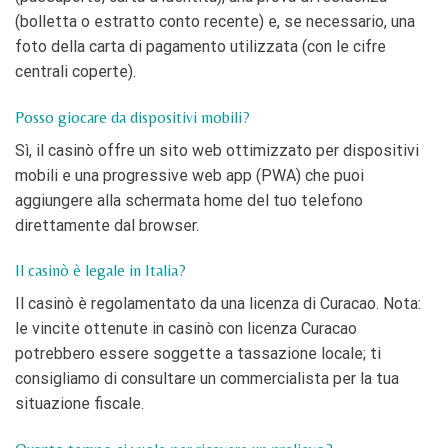
(bolletta o estratto conto recente) e, se necessario, una
foto della carta di pagamento utilizzata (con le cifre
centrali coperte).
Posso giocare da dispositivi mobili?
Sì, il casinò offre un sito web ottimizzato per dispositivi
mobili e una progressive web app (PWA) che puoi
aggiungere alla schermata home del tuo telefono
direttamente dal browser.
Il casinò è legale in Italia?
Il casinò è regolamentato da una licenza di Curacao. Nota:
le vincite ottenute in casinò con licenza Curacao
potrebbero essere soggette a tassazione locale; ti
consigliamo di consultare un commercialista per la tua
situazione fiscale.