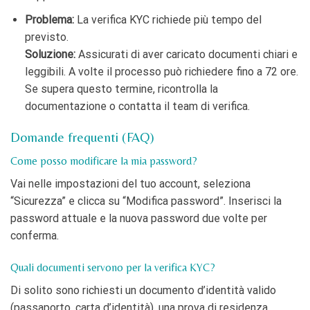
Problema:
La verifica KYC richiede più tempo del
previsto.
Soluzione:
Assicurati di aver caricato documenti chiari e
leggibili. A volte il processo può richiedere fino a 72 ore.
Se supera questo termine, ricontrolla la
documentazione o contatta il team di verifica.
Domande frequenti (FAQ)
Come posso modificare la mia password?
Vai nelle impostazioni del tuo account, seleziona
“Sicurezza” e clicca su “Modifica password”. Inserisci la
password attuale e la nuova password due volte per
conferma.
Quali documenti servono per la verifica KYC?
Di solito sono richiesti un documento d’identità valido
(passaporto, carta d’identità), una prova di residenza