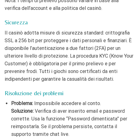
Nota: i tempi di prelievo possono variare in base alla
verifica dell’account e alla politica del casinò.
Sicurezza
Il casinò adotta misure di sicurezza standard: crittografia
SSL a 256 bit per proteggere i dati personali e finanziari. È
disponibile l’autenticazione a due fattori (2FA) per un
ulteriore livello di protezione. La procedura KYC (Know Your
Customer) è obbligatoria per il primo prelievo e per
prevenire frodi. Tutti i giochi sono certificati da enti
indipendenti per garantire la casualità dei risultati.
Risoluzione dei problemi
Problema:
Impossibile accedere al conto.
Soluzione:
Verifica di aver inserito email e password
corrette. Usa la funzione “Password dimenticata” per
reimpostarla. Se il problema persiste, contatta il
supporto tramite chat live.