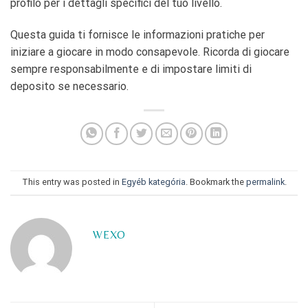
profilo per i dettagli specifici del tuo livello.
Questa guida ti fornisce le informazioni pratiche per
iniziare a giocare in modo consapevole. Ricorda di giocare
sempre responsabilmente e di impostare limiti di
deposito se necessario.
This entry was posted in
Egyéb kategória
. Bookmark the
permalink
.
WEXO