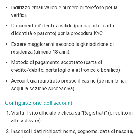
Indirizzo email valido e numero di telefono per la
verifica.
Documento d’identità valido (passaporto, carta
d’identità o patente) per la procedura KYC.
Essere maggiorenni secondo la giurisdizione di
residenza (almeno 18 anni).
Metodo di pagamento accettato (carta di
credito/debito, portafoglio elettronico o bonifico).
Account già registrato presso il casinò (se non lo hai,
segui la sezione successiva).
Configurazione dell’account
Visita il sito ufficiale e clicca su “Registrati” (di solito in
alto a destra).
Inserisci i dati richiesti: nome, cognome, data di nascita,