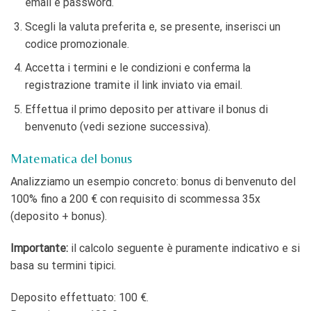
email e password.
Scegli la valuta preferita e, se presente, inserisci un
codice promozionale.
Accetta i termini e le condizioni e conferma la
registrazione tramite il link inviato via email.
Effettua il primo deposito per attivare il bonus di
benvenuto (vedi sezione successiva).
Matematica del bonus
Analizziamo un esempio concreto: bonus di benvenuto del
100% fino a 200 € con requisito di scommessa 35x
(deposito + bonus).
Importante:
il calcolo seguente è puramente indicativo e si
basa su termini tipici.
Deposito effettuato: 100 €.