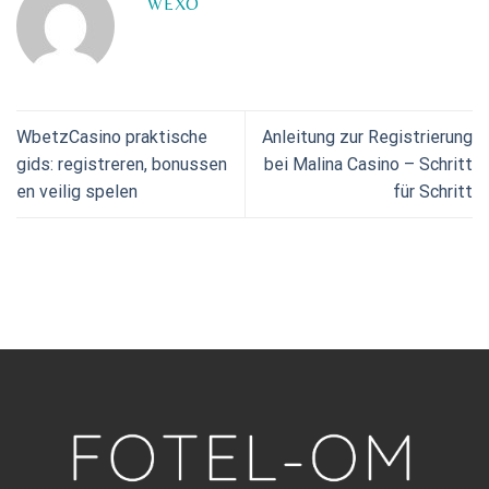
WEXO
WbetzCasino praktische
Anleitung zur Registrierung
gids: registreren, bonussen
bei Malina Casino – Schritt
en veilig spelen
für Schritt