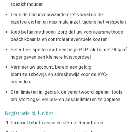
toezichthouder.
Lees de bonusvoorwaarden: let vooral op de
inzetvereisten en maximale inzet tijdens het vrijspelen.
Kies betaalmethoden: zorg dat uw voorkeursmethode
beschikbaar is en controleer eventuele kosten.
Selecteer spellen met een hoge RTP: slots met 96% of
hoger geven een kleinere huisvoordeel.
Verifieer uw account: bereid een geldig
identiteitsbewijs en adresbewijs voor de KYC-
procedure.
Stel limieten in: gebruik de verantwoord-spelen-tools
om stortings-, verlies- en sessielimieten te bepalen.
Registratie bij Unibet
Ga naar
Unibet casino
en klik op ‘Registreren’.