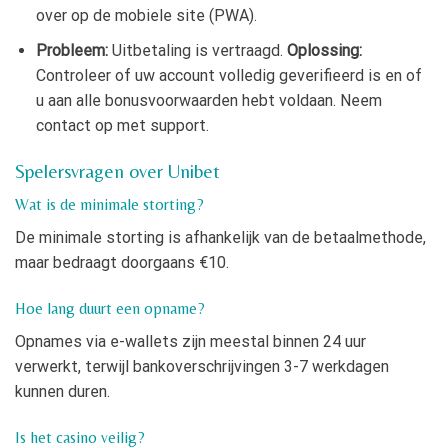
over op de mobiele site (PWA).
Probleem:
Uitbetaling is vertraagd.
Oplossing:
Controleer of uw account volledig geverifieerd is en of
u aan alle bonusvoorwaarden hebt voldaan. Neem
contact op met support.
Spelersvragen over Unibet
Wat is de minimale storting?
De minimale storting is afhankelijk van de betaalmethode,
maar bedraagt doorgaans €10.
Hoe lang duurt een opname?
Opnames via e-wallets zijn meestal binnen 24 uur
verwerkt, terwijl bankoverschrijvingen 3-7 werkdagen
kunnen duren.
Is het casino veilig?