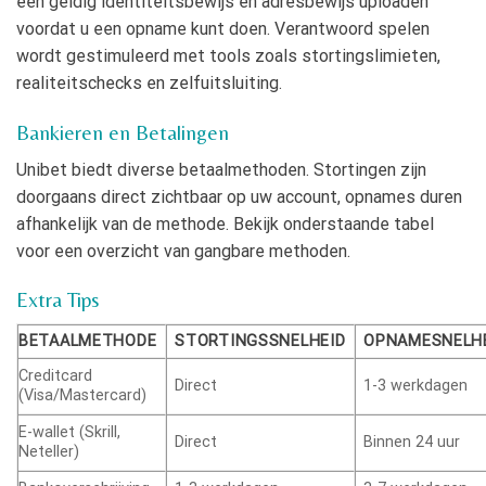
een geldig identiteitsbewijs en adresbewijs uploaden
voordat u een opname kunt doen. Verantwoord spelen
wordt gestimuleerd met tools zoals stortingslimieten,
realiteitschecks en zelfuitsluiting.
Bankieren en Betalingen
Unibet biedt diverse betaalmethoden. Stortingen zijn
doorgaans direct zichtbaar op uw account, opnames duren
afhankelijk van de methode. Bekijk onderstaande tabel
voor een overzicht van gangbare methoden.
Extra Tips
BETAALMETHODE
STORTINGSSNELHEID
OPNAMESNELH
Creditcard
Direct
1-3 werkdagen
(Visa/Mastercard)
E-wallet (Skrill,
Direct
Binnen 24 uur
Neteller)