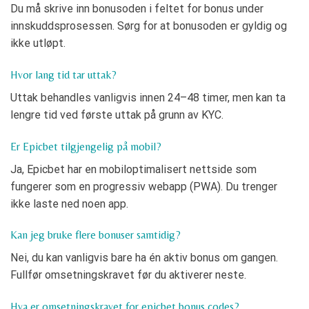
Du må skrive inn bonusoden i feltet for bonus under
innskuddsprosessen. Sørg for at bonusoden er gyldig og
ikke utløpt.
Hvor lang tid tar uttak?
Uttak behandles vanligvis innen 24–48 timer, men kan ta
lengre tid ved første uttak på grunn av KYC.
Er Epicbet tilgjengelig på mobil?
Ja, Epicbet har en mobiloptimalisert nettside som
fungerer som en progressiv webapp (PWA). Du trenger
ikke laste ned noen app.
Kan jeg bruke flere bonuser samtidig?
Nei, du kan vanligvis bare ha én aktiv bonus om gangen.
Fullfør omsetningskravet før du aktiverer neste.
Hva er omsetningskravet for epicbet bonus codes?