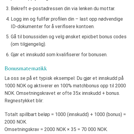
Bekreft e-postadressen din via lenken du mottar.
Logg inn og fullfør profilen din – last opp nødvendige
ID-dokumenter for å verifisere kontoen.
Gå til bonussiden og velg ønsket epicbet bonus codes
(om tilgjengelig).
Gjør et innskudd som kvalifiserer for bonusen.
Bonusmatematikk
La oss se på et typisk eksempel: Du gjør et innskudd på
1000 NOK og aktiverer en 100% matchbonus opp til 2000
NOK. Omsetningskravet er ofte 35x innskudd + bonus.
Regnestykket blir:
Totalt spillbart beløp = 1000 (innskudd) + 1000 (bonus) =
2000 NOK.
Omsetningskrav = 2000 NOK × 35 = 70 000 NOK.