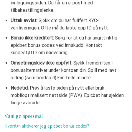
innloggingssiden. Du får en e-post med
tilbakestillingslenke.
Uttak avvist:
Sjekk om du har fullført KYC-
verifiseringen. Ofte må du laste opp ID på nytt.
Bonus ikke kreditert:
Sørg for at du har angitt riktig
epicbet bonus codes ved innskudd. Kontakt
kundestøtte om nødvendig.
Omsetningskrav ikke oppfylt:
Sjekk fremdriften i
bonusalternativer under kontoen din. Spill med lavt
bidrag (som bordspill) kan telle mindre.
Nedetid:
Prøv å laste siden på nytt eller bruk
mobiloptimalisert nettside (PWA). Epicbet har sjelden
lange avbrudd.
Vanlige spørsmål
Hvordan aktiverer jeg epicbet bonus codes?