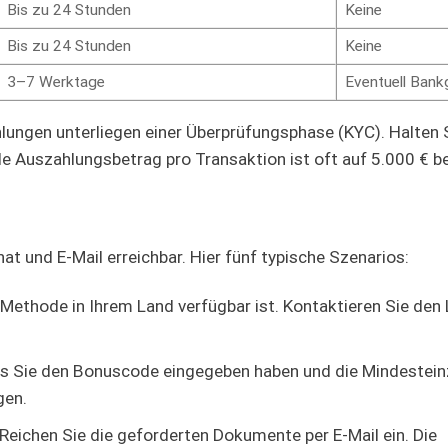
Bis zu 24 Stunden
Keine
Bis zu 24 Stunden
Keine
3–7 Werktage
Eventuell Bank
hlungen unterliegen einer Überprüfungsphase (KYC). Halten S
e Auszahlungsbetrag pro Transaktion ist oft auf 5.000 € b
t und E-Mail erreichbar. Hier fünf typische Szenarios:
 Methode in Ihrem Land verfügbar ist. Kontaktieren Sie den
ass Sie den Bonuscode eingegeben haben und die Mindestei
gen.
Reichen Sie die geforderten Dokumente per E-Mail ein. Die