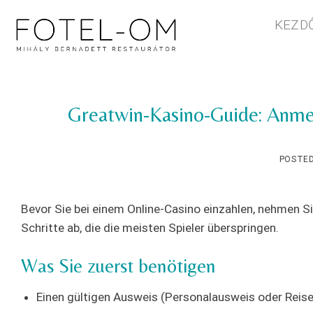
Skip
KEZD
to
content
Greatwin-Kasino-Guide: Anme
POSTE
Bevor Sie bei einem Online-Casino einzahlen, nehmen Sie
Schritte ab, die die meisten Spieler überspringen.
Was Sie zuerst benötigen
Einen gültigen Ausweis (Personalausweis oder Reise