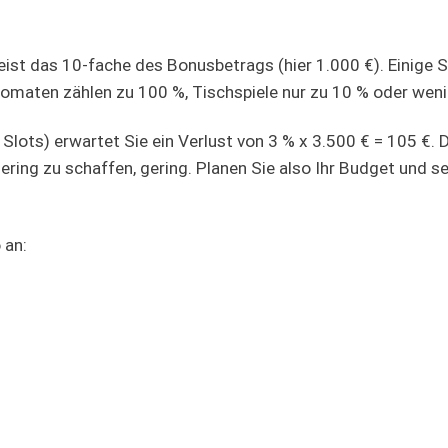
st das 10-fache des Bonusbetrags (hier 1.000 €). Einige S
omaten zählen zu 100 %, Tischspiele nur zu 10 % oder weni
Slots) erwartet Sie ein Verlust von 3 % x 3.500 € = 105 €. D
ering zu schaffen, gering. Planen Sie also Ihr Budget und s
 an: