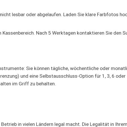
icht lesbar oder abgelaufen. Laden Sie klare Farbfotos hoc
m Kassenbereich. Nach 5 Werktagen kontaktieren Sie den S
nstrumente: Sie können tägliche, wöchentliche oder monatl
grenzung) und eine Selbstausschluss-Option für 1, 3, 6 ode
alten im Griff zu behalten.
Betrieb in vielen Ländern legal macht. Die Legalität in Ihre