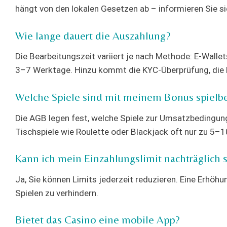
hängt von den lokalen Gesetzen ab – informieren Sie s
Wie lange dauert die Auszahlung?
Die Bearbeitungszeit variiert je nach Methode: E-Wall
3–7 Werktage. Hinzu kommt die KYC-Überprüfung, die 
Welche Spiele sind mit meinem Bonus spielbe
Die AGB legen fest, welche Spiele zur Umsatzbedingun
Tischspiele wie Roulette oder Blackjack oft nur zu 5–1
Kann ich mein Einzahlungslimit nachträglich
Ja, Sie können Limits jederzeit reduzieren. Eine Erhöh
Spielen zu verhindern.
Bietet das Casino eine mobile App?