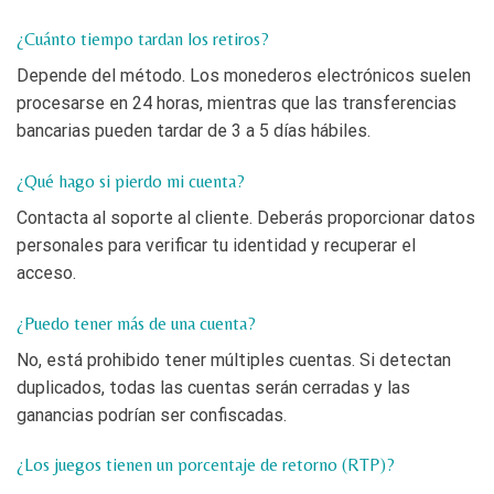
¿Cuánto tiempo tardan los retiros?
Depende del método. Los monederos electrónicos suelen
procesarse en 24 horas, mientras que las transferencias
bancarias pueden tardar de 3 a 5 días hábiles.
¿Qué hago si pierdo mi cuenta?
Contacta al soporte al cliente. Deberás proporcionar datos
personales para verificar tu identidad y recuperar el
acceso.
¿Puedo tener más de una cuenta?
No, está prohibido tener múltiples cuentas. Si detectan
duplicados, todas las cuentas serán cerradas y las
ganancias podrían ser confiscadas.
¿Los juegos tienen un porcentaje de retorno (RTP)?