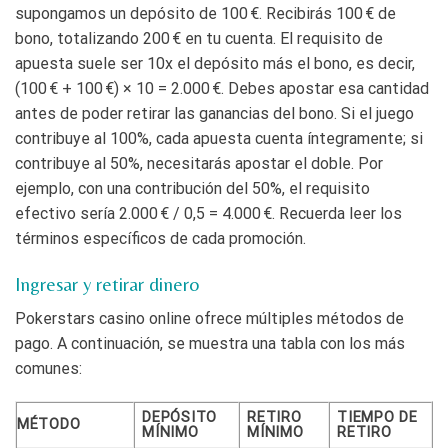
supongamos un depósito de 100 €. Recibirás 100 € de
bono, totalizando 200 € en tu cuenta. El requisito de
apuesta suele ser 10x el depósito más el bono, es decir,
(100 € + 100 €) × 10 = 2.000 €. Debes apostar esa cantidad
antes de poder retirar las ganancias del bono. Si el juego
contribuye al 100%, cada apuesta cuenta íntegramente; si
contribuye al 50%, necesitarás apostar el doble. Por
ejemplo, con una contribución del 50%, el requisito
efectivo sería 2.000 € / 0,5 = 4.000 €. Recuerda leer los
términos específicos de cada promoción.
Ingresar y retirar dinero
Pokerstars casino online ofrece múltiples métodos de
pago. A continuación, se muestra una tabla con los más
comunes:
DEPÓSITO
RETIRO
TIEMPO DE
MÉTODO
MÍNIMO
MÍNIMO
RETIRO