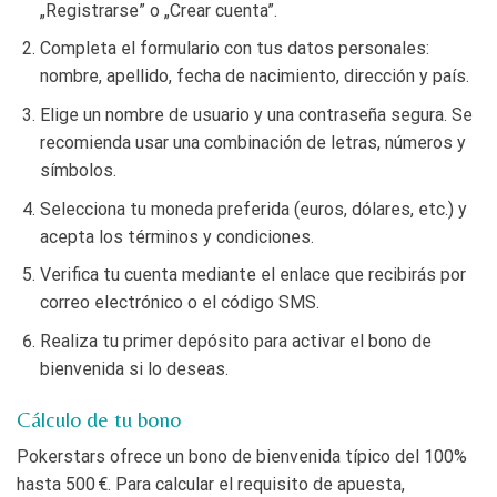
„Registrarse” o „Crear cuenta”.
Completa el formulario con tus datos personales:
nombre, apellido, fecha de nacimiento, dirección y país.
Elige un nombre de usuario y una contraseña segura. Se
recomienda usar una combinación de letras, números y
símbolos.
Selecciona tu moneda preferida (euros, dólares, etc.) y
acepta los términos y condiciones.
Verifica tu cuenta mediante el enlace que recibirás por
correo electrónico o el código SMS.
Realiza tu primer depósito para activar el bono de
bienvenida si lo deseas.
Cálculo de tu bono
Pokerstars ofrece un bono de bienvenida típico del 100%
hasta 500 €. Para calcular el requisito de apuesta,