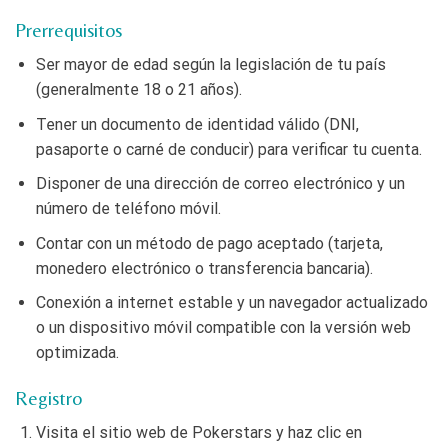
Prerrequisitos
Ser mayor de edad según la legislación de tu país
(generalmente 18 o 21 años).
Tener un documento de identidad válido (DNI,
pasaporte o carné de conducir) para verificar tu cuenta.
Disponer de una dirección de correo electrónico y un
número de teléfono móvil.
Contar con un método de pago aceptado (tarjeta,
monedero electrónico o transferencia bancaria).
Conexión a internet estable y un navegador actualizado
o un dispositivo móvil compatible con la versión web
optimizada.
Registro
Visita el sitio web de Pokerstars y haz clic en