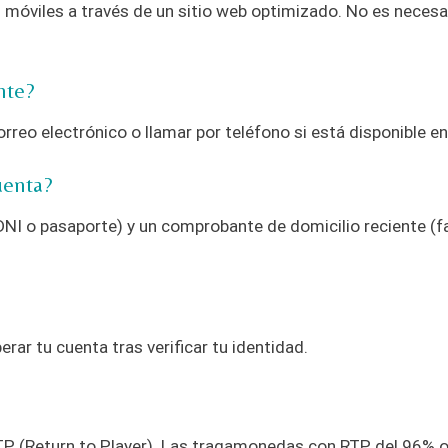
s móviles a través de un sitio web optimizado. No es necesa
nte?
orreo electrónico o llamar por teléfono si está disponible en
uenta?
NI o pasaporte) y un comprobante de domicilio reciente (f
erar tu cuenta tras verificar tu identidad.
RTP (Return to Player). Las tragamonedas con RTP del 96% o