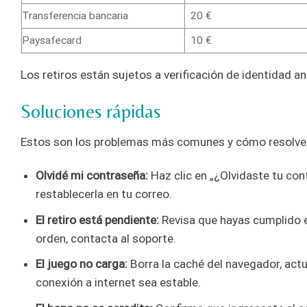
Transferencia bancaria
20 €
Paysafecard
10 €
Los retiros están sujetos a verificación de identidad a
Soluciones rápidas
Estos son los problemas más comunes y cómo resolver
Olvidé mi contraseña:
Haz clic en „¿Olvidaste tu cont
restablecerla en tu correo.
El retiro está pendiente:
Revisa que hayas cumplido el
orden, contacta al soporte.
El juego no carga:
Borra la caché del navegador, actu
conexión a internet sea estable.