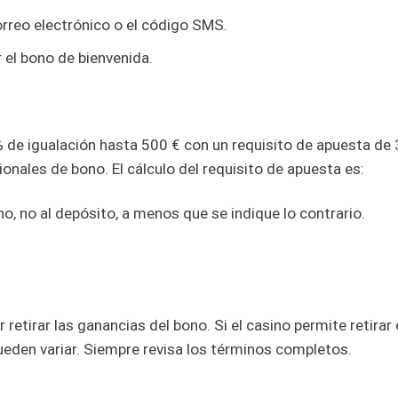
orreo electrónico o el código SMS.
r el bono de bienvenida.
de igualación hasta 500 € con un requisito de apuesta de 
onales de bono. El cálculo del requisito de apuesta es:
no, no al depósito, a menos que se indique lo contrario.
retirar las ganancias del bono. Si el casino permite retirar 
 pueden variar. Siempre revisa los términos completos.