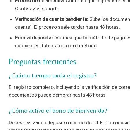
El bono no se acredita:
Confirma que ingresaste el có
Contacta al soporte.
Verificación de cuenta pendiente:
Sube los documento
cuenta”. El proceso suele tardar hasta 48 horas.
Error al depositar:
Verifica que tu método de pago es
suficientes. Intenta con otro método.
Preguntas frecuentes
¿Cuánto tiempo tarda el registro?
El registro completo, incluyendo la verificación de co
documentos puede demorar hasta 48 horas.
¿Cómo activo el bono de bienvenida?
Debes realizar un depósito mínimo de 10 € e introducir 