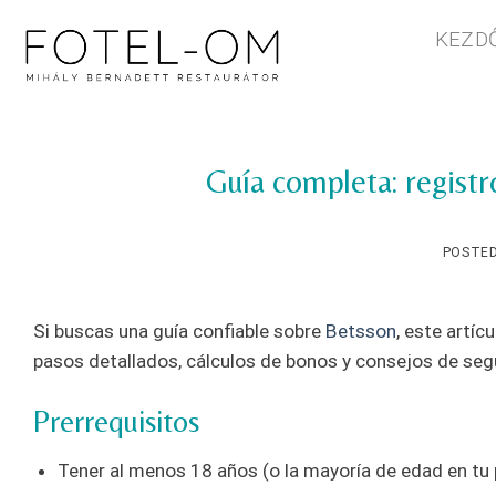
Skip
KEZD
to
content
Guía completa: registr
POSTE
Si buscas una guía confiable sobre
Betsson
, este artíc
pasos detallados, cálculos de bonos y consejos de segu
Prerrequisitos
Tener al menos 18 años (o la mayoría de edad en tu 