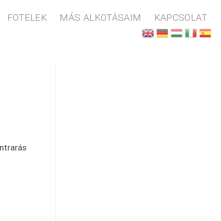
FOTELEK
MÁS ALKOTÁSAIM
KAPCSOLAT
ontrarás