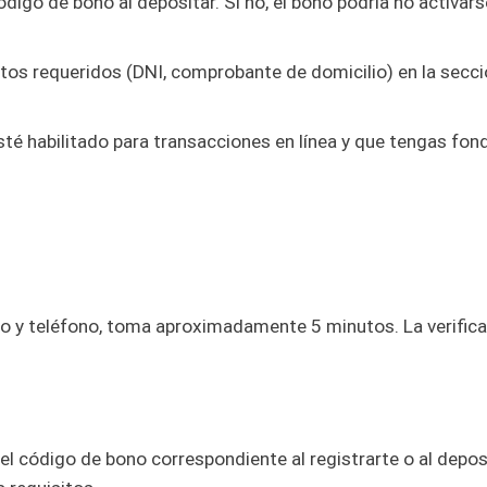
digo de bono al depositar. Si no, el bono podría no activars
s requeridos (DNI, comprobante de domicilio) en la secci
té habilitado para transacciones en línea y que tengas fon
rreo y teléfono, toma aproximadamente 5 minutos. La verific
el código de bono correspondiente al registrarte o al deposi