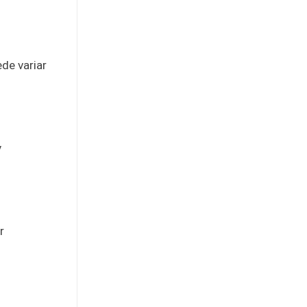
ede variar
y
r