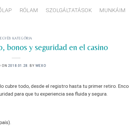
ŐLAP
RÓLAM
SZOLGÁLTATÁSOK
MUNKÁIM
EGYÉB KATEGÓRIA
o, bonos y seguridad en el casino
D ON
2018.01.28.
BY
WEXO
ulo cubre todo, desde el registro hasta tu primer retiro. Enc
ridad para que tu experiencia sea fluida y segura.
país).