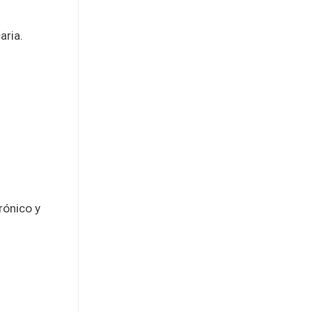
aria.
rónico y