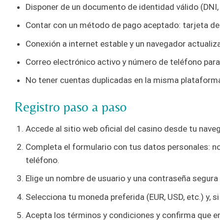
Disponer de un documento de identidad válido (DNI,
Contar con un método de pago aceptado: tarjeta de 
Conexión a internet estable y un navegador actualiz
Correo electrónico activo y número de teléfono para 
No tener cuentas duplicadas en la misma plataform
Registro paso a paso
Accede al sitio web oficial del casino desde tu nave
Completa el formulario con tus datos personales: nom
teléfono.
Elige un nombre de usuario y una contraseña segura
Selecciona tu moneda preferida (EUR, USD, etc.) y, si
Acepta los términos y condiciones y confirma que e