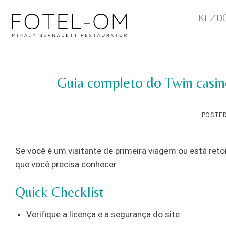
Skip
KEZD
to
content
Guia completo do Twin casino
POSTE
Se você é um visitante de primeira viagem ou está ret
que você precisa conhecer.
Quick Checklist
Verifique a licença e a segurança do site.