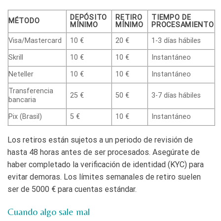
DEPÓSITO
RETIRO
TIEMPO DE
MÉTODO
MÍNIMO
MÍNIMO
PROCESAMIENTO
Visa/Mastercard
10 €
20 €
1-3 días hábiles
Skrill
10 €
10 €
Instantáneo
Neteller
10 €
10 €
Instantáneo
Transferencia
25 €
50 €
3-7 días hábiles
bancaria
Pix (Brasil)
5 €
10 €
Instantáneo
Los retiros están sujetos a un periodo de revisión de
hasta 48 horas antes de ser procesados. Asegúrate de
haber completado la verificación de identidad (KYC) para
evitar demoras. Los límites semanales de retiro suelen
ser de 5000 € para cuentas estándar.
Cuando algo sale mal