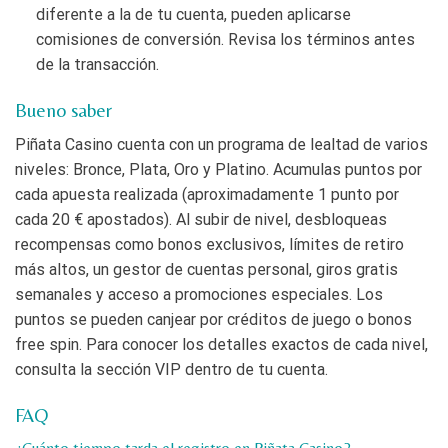
diferente a la de tu cuenta, pueden aplicarse
comisiones de conversión. Revisa los términos antes
de la transacción.
Bueno saber
Piñata Casino cuenta con un programa de lealtad de varios
niveles: Bronce, Plata, Oro y Platino. Acumulas puntos por
cada apuesta realizada (aproximadamente 1 punto por
cada 20 € apostados). Al subir de nivel, desbloqueas
recompensas como bonos exclusivos, límites de retiro
más altos, un gestor de cuentas personal, giros gratis
semanales y acceso a promociones especiales. Los
puntos se pueden canjear por créditos de juego o bonos
free spin. Para conocer los detalles exactos de cada nivel,
consulta la sección VIP dentro de tu cuenta.
FAQ