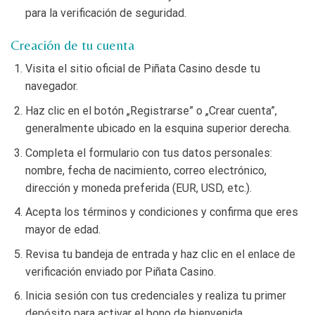
para la verificación de seguridad.
Creación de tu cuenta
Visita el sitio oficial de Piñata Casino desde tu
navegador.
Haz clic en el botón „Registrarse” o „Crear cuenta”,
generalmente ubicado en la esquina superior derecha.
Completa el formulario con tus datos personales:
nombre, fecha de nacimiento, correo electrónico,
dirección y moneda preferida (EUR, USD, etc.).
Acepta los términos y condiciones y confirma que eres
mayor de edad.
Revisa tu bandeja de entrada y haz clic en el enlace de
verificación enviado por Piñata Casino.
Inicia sesión con tus credenciales y realiza tu primer
depósito para activar el bono de bienvenida.