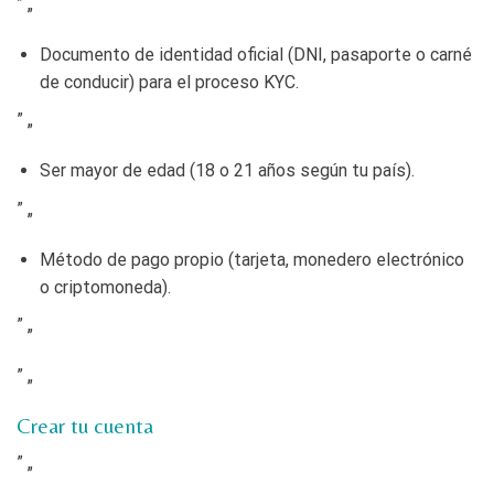
” „
Documento de identidad oficial (DNI, pasaporte o carné
de conducir) para el proceso KYC.
” „
Ser mayor de edad (18 o 21 años según tu país).
” „
Método de pago propio (tarjeta, monedero electrónico
o criptomoneda).
” „
” „
Crear tu cuenta
” „