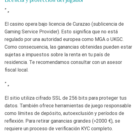
” „
El casino opera bajo licencia de Curazao (sublicencia de
Gaming Service Provider). Esto significa que no está
regulado por una autoridad europea como MGA o UKGC.
Como consecuencia, las ganancias obtenidas pueden estar
sujetas a impuestos sobre la renta en tu país de
residencia. Te recomendamos consultar con un asesor
fiscal local.
” „
El sitio utiliza cifrado SSL de 256 bits para proteger tus
datos. También ofrece herramientas de juego responsable
como límites de depósito, autoexclusión y períodos de
reflexión. Para retirar ganancias grandes (>2000 €), se
requiere un proceso de verificación KYC completo.