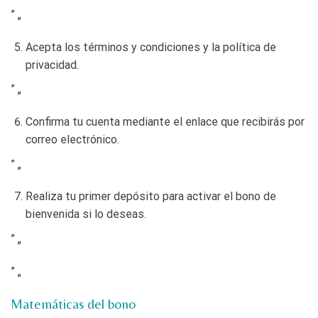
” „
Acepta los términos y condiciones y la política de
privacidad.
” „
Confirma tu cuenta mediante el enlace que recibirás por
correo electrónico.
” „
Realiza tu primer depósito para activar el bono de
bienvenida si lo deseas.
” „
” „
Matemáticas del bono