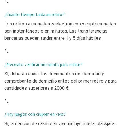
” „
¿Cuánto tiempo tarda un retiro?
Los retiros a monederos electrónicos y criptomonedas
son instantáneos o en minutos. Las transferencias
bancarias pueden tardar entre 1 y 5 días hábiles.
” „
¿Necesito verificar mi cuenta para retirar?
Sí, deberás enviar los documentos de identidad y
comprobante de domicilio antes del primer retiro y para
cantidades superiores a 2000 €.
” „
¿Hay juegos con crupier en vivo?
Sí, la sección de casino en vivo incluye ruleta, blackjack,