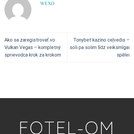
WEXO
Ako sa zaregistrovať vo
Tonybet kazino ceļvedis –
Vulkan Vegas – kompletný
soli pa solim līdz veiksmīgai
sprievodca krok za krokom
spēlei