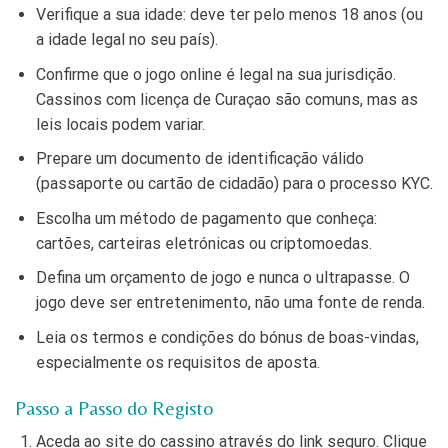
Verifique a sua idade: deve ter pelo menos 18 anos (ou
a idade legal no seu país).
Confirme que o jogo online é legal na sua jurisdição.
Cassinos com licença de Curaçao são comuns, mas as
leis locais podem variar.
Prepare um documento de identificação válido
(passaporte ou cartão de cidadão) para o processo KYC.
Escolha um método de pagamento que conheça:
cartões, carteiras eletrónicas ou criptomoedas.
Defina um orçamento de jogo e nunca o ultrapasse. O
jogo deve ser entretenimento, não uma fonte de renda.
Leia os termos e condições do bónus de boas-vindas,
especialmente os requisitos de aposta.
Passo a Passo do Registo
Aceda ao site do cassino através do link seguro. Clique