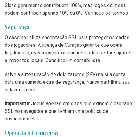
Slots geralmente contribuem 100%, mas jogos de mesa
podem contribuir apenas 10% ou 0%. Verifique os termos.
Segurança
O cassino utiliza encriptação SSL para proteger os dados
dos jogadores. A licença de Curaçao garante que opera
legalmente, mas atenção: os ganhos podem estar sujeitos
a impostos locais. Consulte um contabilista.
Ative a autenticação de dois fatores (2FA) na sua conta
para uma camada extra de segurança. Nunca partilhe a sua
palavra-passe.
Importante:
Jogue apenas em sites que exibem o cadeado
SSL no navegador e que tenham uma política de
privacidade clara.
Operações Financeiras