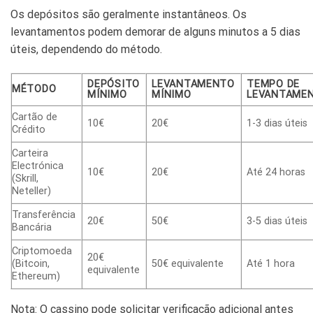
Os depósitos são geralmente instantâneos. Os
levantamentos podem demorar de alguns minutos a 5 dias
úteis, dependendo do método.
DEPÓSITO
LEVANTAMENTO
TEMPO DE
MÉTODO
MÍNIMO
MÍNIMO
LEVANTAME
Cartão de
10€
20€
1-3 dias úteis
Crédito
Carteira
Electrónica
10€
20€
Até 24 horas
(Skrill,
Neteller)
Transferência
20€
50€
3-5 dias úteis
Bancária
Criptomoeda
20€
(Bitcoin,
50€ equivalente
Até 1 hora
equivalente
Ethereum)
Nota: O cassino pode solicitar verificação adicional antes