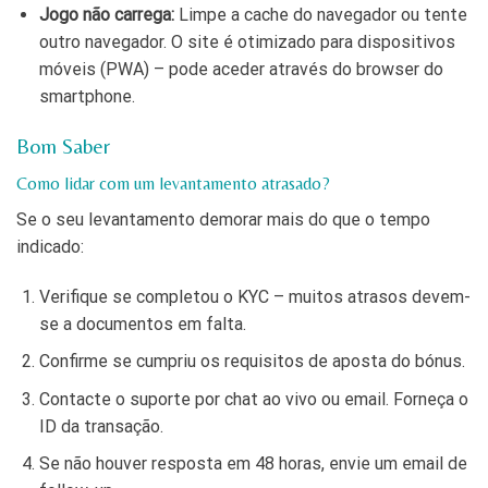
Jogo não carrega:
Limpe a cache do navegador ou tente
outro navegador. O site é otimizado para dispositivos
móveis (PWA) – pode aceder através do browser do
smartphone.
Bom Saber
Como lidar com um levantamento atrasado?
Se o seu levantamento demorar mais do que o tempo
indicado:
Verifique se completou o KYC – muitos atrasos devem-
se a documentos em falta.
Confirme se cumpriu os requisitos de aposta do bónus.
Contacte o suporte por chat ao vivo ou email. Forneça o
ID da transação.
Se não houver resposta em 48 horas, envie um email de