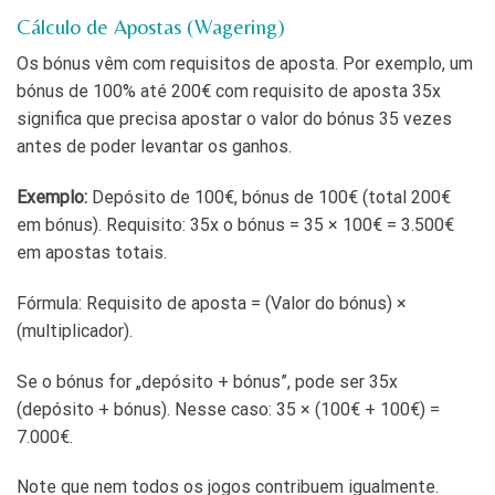
Cálculo de Apostas (Wagering)
Os bónus vêm com requisitos de aposta. Por exemplo, um
bónus de 100% até 200€ com requisito de aposta 35x
significa que precisa apostar o valor do bónus 35 vezes
antes de poder levantar os ganhos.
Exemplo:
Depósito de 100€, bónus de 100€ (total 200€
em bónus). Requisito: 35x o bónus = 35 × 100€ = 3.500€
em apostas totais.
Fórmula: Requisito de aposta = (Valor do bónus) ×
(multiplicador).
Se o bónus for „depósito + bónus”, pode ser 35x
(depósito + bónus). Nesse caso: 35 × (100€ + 100€) =
7.000€.
Note que nem todos os jogos contribuem igualmente.