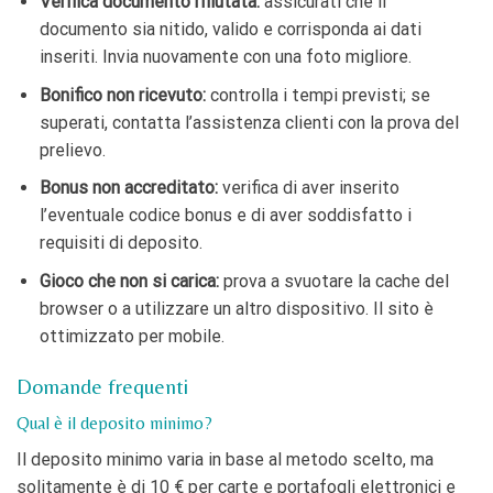
Verifica documento rifiutata:
assicurati che il
documento sia nitido, valido e corrisponda ai dati
inseriti. Invia nuovamente con una foto migliore.
Bonifico non ricevuto:
controlla i tempi previsti; se
superati, contatta l’assistenza clienti con la prova del
prelievo.
Bonus non accreditato:
verifica di aver inserito
l’eventuale codice bonus e di aver soddisfatto i
requisiti di deposito.
Gioco che non si carica:
prova a svuotare la cache del
browser o a utilizzare un altro dispositivo. Il sito è
ottimizzato per mobile.
Domande frequenti
Qual è il deposito minimo?
Il deposito minimo varia in base al metodo scelto, ma
solitamente è di 10 € per carte e portafogli elettronici e