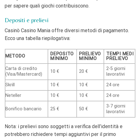
per sapere quali giochi contribuiscono.
Depositi e prelievi
Casinò Casino Mania offre diversi metodi di pagamento.
Ecco una tabella riepilogativa:
DEPOSITO
PRELIEVO
TEMPI MEDI
METODO
MINIMO
MINIMO
PRELIEVO
Carta di credito
2-5 giorni
10 €
20 €
(Visa/Mastercard)
lavorativi
Skrill
10 €
10 €
24 ore
Neteller
10 €
10 €
24 ore
3-7 giorni
Bonifico bancario
25 €
50 €
lavorativi
Nota: i prelievi sono soggetti a verifica dell’identità e
potrebbero richiedere tempi aggiuntivi per il primo