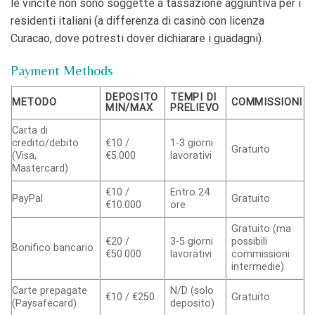
le vincite non sono soggette a tassazione aggiuntiva per i
residenti italiani (a differenza di casinò con licenza
Curacao, dove potresti dover dichiarare i guadagni).
Payment Methods
DEPOSITO
TEMPI DI
METODO
COMMISSIONI
MIN/MAX
PRELIEVO
Carta di
credito/debito
€10 /
1-3 giorni
Gratuito
(Visa,
€5.000
lavorativi
Mastercard)
€10 /
Entro 24
PayPal
Gratuito
€10.000
ore
Gratuito (ma
€20 /
3-5 giorni
possibili
Bonifico bancario
€50.000
lavorativi
commissioni
intermedie)
Carte prepagate
N/D (solo
€10 / €250
Gratuito
(Paysafecard)
deposito)