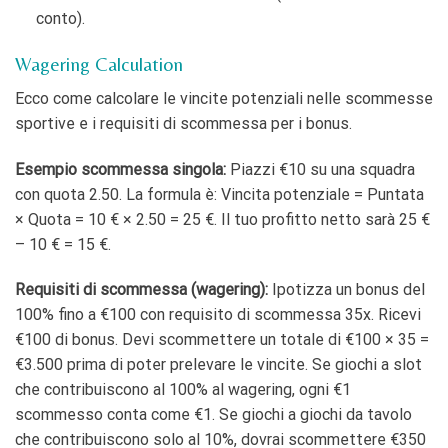
conto).
Wagering Calculation
Ecco come calcolare le vincite potenziali nelle scommesse
sportive e i requisiti di scommessa per i bonus.
Esempio scommessa singola:
Piazzi €10 su una squadra
con quota 2.50. La formula è: Vincita potenziale = Puntata
× Quota = 10 € × 2.50 = 25 €. Il tuo profitto netto sarà 25 €
– 10 € = 15 €.
Requisiti di scommessa (wagering):
Ipotizza un bonus del
100% fino a €100 con requisito di scommessa 35x. Ricevi
€100 di bonus. Devi scommettere un totale di €100 × 35 =
€3.500 prima di poter prelevare le vincite. Se giochi a slot
che contribuiscono al 100% al wagering, ogni €1
scommesso conta come €1. Se giochi a giochi da tavolo
che contribuiscono solo al 10%, dovrai scommettere €350