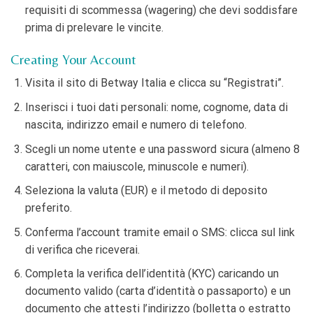
requisiti di scommessa (wagering) che devi soddisfare
prima di prelevare le vincite.
Creating Your Account
Visita il sito di Betway Italia e clicca su “Registrati”.
Inserisci i tuoi dati personali: nome, cognome, data di
nascita, indirizzo email e numero di telefono.
Scegli un nome utente e una password sicura (almeno 8
caratteri, con maiuscole, minuscole e numeri).
Seleziona la valuta (EUR) e il metodo di deposito
preferito.
Conferma l’account tramite email o SMS: clicca sul link
di verifica che riceverai.
Completa la verifica dell’identità (KYC) caricando un
documento valido (carta d’identità o passaporto) e un
documento che attesti l’indirizzo (bolletta o estratto