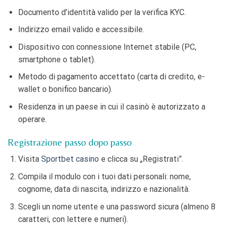
Documento d’identità valido per la verifica KYC.
Indirizzo email valido e accessibile.
Dispositivo con connessione Internet stabile (PC,
smartphone o tablet).
Metodo di pagamento accettato (carta di credito, e-
wallet o bonifico bancario).
Residenza in un paese in cui il casinò è autorizzato a
operare.
Registrazione passo dopo passo
Visita
Sportbet casino
e clicca su „Registrati”.
Compila il modulo con i tuoi dati personali: nome,
cognome, data di nascita, indirizzo e nazionalità.
Scegli un nome utente e una password sicura (almeno 8
caratteri, con lettere e numeri).