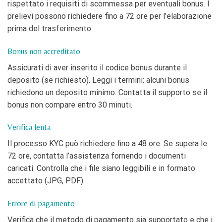
rispettato i requisiti di scommessa per eventuali bonus. I
prelievi possono richiedere fino a 72 ore per l’elaborazione
prima del trasferimento.
Bonus non accreditato
Assicurati di aver inserito il codice bonus durante il
deposito (se richiesto). Leggi i termini: alcuni bonus
richiedono un deposito minimo. Contatta il supporto se il
bonus non compare entro 30 minuti.
Verifica lenta
Il processo KYC può richiedere fino a 48 ore. Se supera le
72 ore, contatta l’assistenza fornendo i documenti
caricati. Controlla che i file siano leggibili e in formato
accettato (JPG, PDF).
Errore di pagamento
Verifica che il metodo di pagamento sia supportato e che i