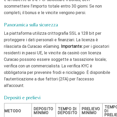
scommettere l’importo totale entro 30 giorni. Se non
completi, il bonus e le vincite vengono persi.
Panoramica sulla sicurezza
La piattaforma utilizza crittografia SSL a 128 bit per
proteggere i dati personali e finanziari. La licenza è
rilasciata da Curacao eGaming.
Importante:
per i giocatori
residenti in paesi UE, le vincite da casinò con licenza
Curacao possono essere soggette a tassazione locale;
verifica con un commercialista. La verifica KYC è
obbligatoria per prevenire frodi e riciclaggio. È disponibile
l’autenticazione a due fattori (2FA) per l’accesso
all’account.
Depositi e prelievi
TEMP
DEPOSITO
TEMPO DI
PRELIEVO
METODO
DI
MINIMO
DEPOSITO
MINIMO
PRELI