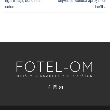
reģistrācija, bonusi un
ceļvedis: Bonusa aprēķini un
padomi
drošība