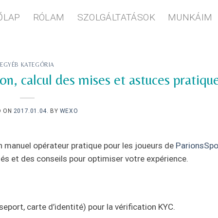
ŐLAP
RÓLAM
SZOLGÁLTATÁSOK
MUNKÁIM
EGYÉB KATEGÓRIA
on, calcul des mises et astuces pratiqu
D ON
2017.01.04.
BY
WEXO
un manuel opérateur pratique pour les joueurs de
ParionsSpo
lés et des conseils pour optimiser votre expérience.
eport, carte d’identité) pour la vérification KYC.