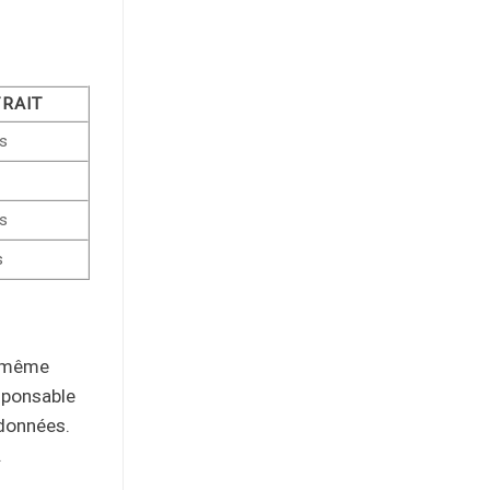
TRAIT
s
s
s
a même
esponsable
 données.
.