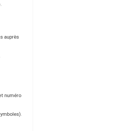
.
us auprès
.
 et numéro
symboles).