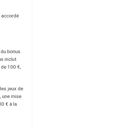
t accordé
 du bonus.
s inclut
 de 100 €,
les jeux de
%, une mise
0 € à la