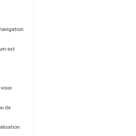
 navigation
mum est
z-vous
ou de
alisation