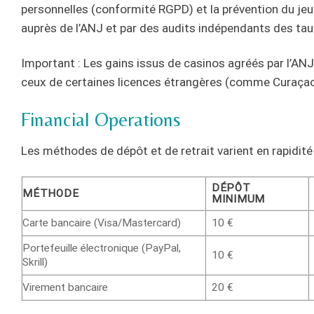
personnelles (conformité RGPD) et la prévention du jeu
auprès de l’ANJ et par des audits indépendants des taux
Important : Les gains issus de casinos agréés par l’ANJ
ceux de certaines licences étrangères (comme Curaçao). 
Financial Operations
Les méthodes de dépôt et de retrait varient en rapidité e
DÉPÔT
MÉTHODE
MINIMUM
Carte bancaire (Visa/Mastercard)
10 €
Portefeuille électronique (PayPal,
10 €
Skrill)
Virement bancaire
20 €