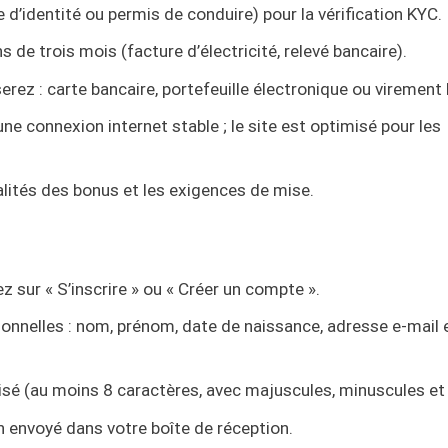
e d’identité ou permis de conduire) pour la vérification KYC.
 de trois mois (facture d’électricité, relevé bancaire).
ez : carte bancaire, portefeuille électronique ou virement 
ne connexion internet stable ; le site est optimisé pour les
lités des bonus et les exigences de mise.
z sur « S’inscrire » ou « Créer un compte ».
sonnelles : nom, prénom, date de naissance, adresse e-mail
isé (au moins 8 caractères, avec majuscules, minuscules et 
en envoyé dans votre boîte de réception.