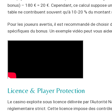
bonus) – 180 € = 20 €. Cependant, ce calcul suppose un j
table ne contribuent souvent qu’à 10-20 % du montant m
Pour les joueurs avertis, il est recommandé de choisir d
spécifiques du bonus. Un exemple vidéo peut vous aider 
Licence & Player Protection
Le casino exploite sous licence délivrée par l’Autorité 
réglementaire strict. Cette licence impose des contrôle