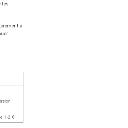
ntes
rairement à
ouer.
ersion
de 1-2 €