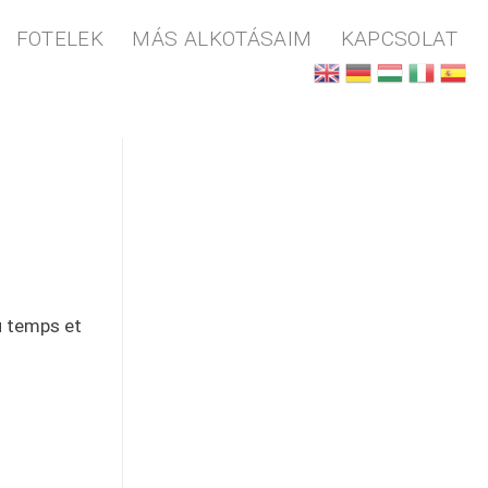
FOTELEK
MÁS ALKOTÁSAIM
KAPCSOLAT
du temps et