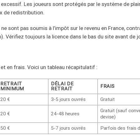
 excessif. Les joueurs sont protégés par le système de plai
 de redistribution.
 ne sont pas soumis à l’impôt sur le revenu en France, cont
Vérifiez toujours la licence dans le bas du site avant de j
t en frais. Voici un tableau récapitulatif :
RETRAIT
DÉLAI DE
FRAIS
MINIMUM
RETRAIT
20 €
3-5 jours ouvrés
Gratuit
Gratuit (sauf conv
20 €
24-48 heures
devise)
50 €
5-7 jours ouvrés
Parfois des frais 