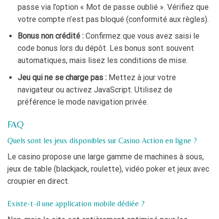
passe via l’option « Mot de passe oublié ». Vérifiez que
votre compte n’est pas bloqué (conformité aux règles).
Bonus non crédité :
Confirmez que vous avez saisi le
code bonus lors du dépôt. Les bonus sont souvent
automatiques, mais lisez les conditions de mise.
Jeu qui ne se charge pas :
Mettez à jour votre
navigateur ou activez JavaScript. Utilisez de
préférence le mode navigation privée.
FAQ
Quels sont les jeux disponibles sur Casino Action en ligne ?
Le casino propose une large gamme de machines à sous,
jeux de table (blackjack, roulette), vidéo poker et jeux avec
croupier en direct.
Existe-t-il une application mobile dédiée ?