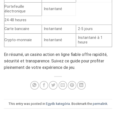
Portefeuille
Instantané
électronique
24-48 heures
Carte bancaire
Instantané
2-5 jours
Instantané à 1
Crypto-monnaie
Instantané
heure
En résumé, un casino action en ligne fiable offre rapidité,
sécurité et transparence. Suivez ce guide pour profiter
pleinement de votre expérience de jeu.
This entry was posted in
Egyéb kategória
. Bookmark the
permalink
.