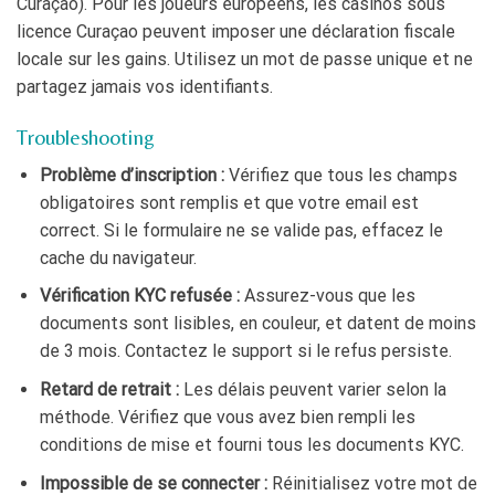
Curaçao). Pour les joueurs européens, les casinos sous
licence Curaçao peuvent imposer une déclaration fiscale
locale sur les gains. Utilisez un mot de passe unique et ne
partagez jamais vos identifiants.
Troubleshooting
Problème d’inscription :
Vérifiez que tous les champs
obligatoires sont remplis et que votre email est
correct. Si le formulaire ne se valide pas, effacez le
cache du navigateur.
Vérification KYC refusée :
Assurez-vous que les
documents sont lisibles, en couleur, et datent de moins
de 3 mois. Contactez le support si le refus persiste.
Retard de retrait :
Les délais peuvent varier selon la
méthode. Vérifiez que vous avez bien rempli les
conditions de mise et fourni tous les documents KYC.
Impossible de se connecter :
Réinitialisez votre mot de