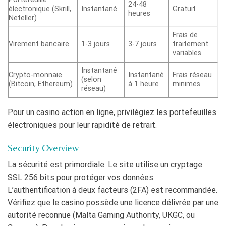
24-48
électronique (Skrill,
Instantané
Gratuit
heures
Neteller)
Frais de
Virement bancaire
1-3 jours
3-7 jours
traitement
variables
Instantané
Crypto-monnaie
Instantané
Frais réseau
(selon
(Bitcoin, Ethereum)
à 1 heure
minimes
réseau)
Pour un casino action en ligne, privilégiez les portefeuilles
électroniques pour leur rapidité de retrait.
Security Overview
La sécurité est primordiale. Le site utilise un cryptage
SSL 256 bits pour protéger vos données.
L’authentification à deux facteurs (2FA) est recommandée.
Vérifiez que le casino possède une licence délivrée par une
autorité reconnue (Malta Gaming Authority, UKGC, ou