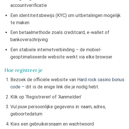
accountverificatie
Een identiteitsbewijs (KYC) om uitbetalingen mogelijk
te maken
Een betaalmethode zoals creditcard, e-wallet of
bankoverschrijving
Een stabiele internetverbinding – de mobiel-
geoptimaliseerde website werkt via elke browser
Hoe registreer je
Bezoek de officiële website van
Hard rock casino bonus
code
– dit is de enige link die je nodig hebt.
Klik op ‘Registreren’ of ‘Aanmelden’
Vul jouw persoonlijke gegevens in: naam, adres,
geboortedatum
Kies een gebruikersnaam en wachtwoord