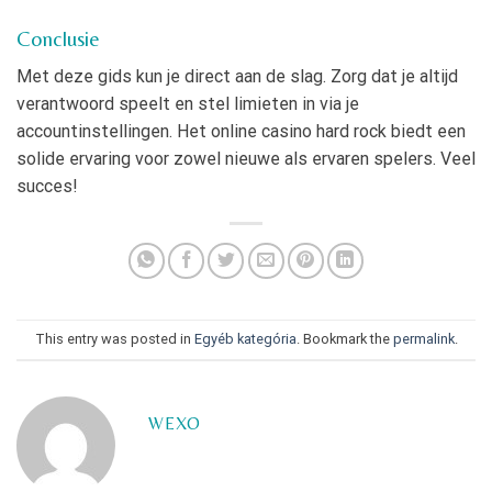
Conclusie
Met deze gids kun je direct aan de slag. Zorg dat je altijd
verantwoord speelt en stel limieten in via je
accountinstellingen. Het online casino hard rock biedt een
solide ervaring voor zowel nieuwe als ervaren spelers. Veel
succes!
This entry was posted in
Egyéb kategória
. Bookmark the
permalink
.
WEXO