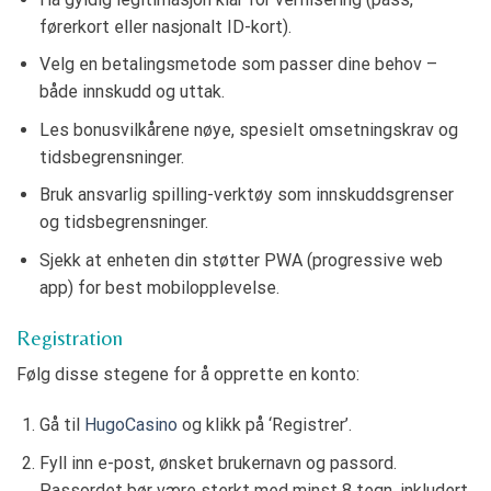
førerkort eller nasjonalt ID-kort).
Velg en betalingsmetode som passer dine behov –
både innskudd og uttak.
Les bonusvilkårene nøye, spesielt omsetningskrav og
tidsbegrensninger.
Bruk ansvarlig spilling-verktøy som innskuddsgrenser
og tidsbegrensninger.
Sjekk at enheten din støtter PWA (progressive web
app) for best mobilopplevelse.
Registration
Følg disse stegene for å opprette en konto:
Gå til
HugoCasino
og klikk på ‘Registrer’.
Fyll inn e-post, ønsket brukernavn og passord.
Passordet bør være sterkt med minst 8 tegn, inkludert