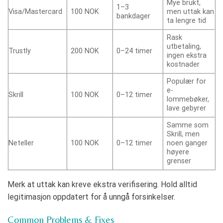
Mye brukt,
1–3
Visa/Mastercard
100 NOK
men uttak kan
bankdager
ta lengre tid
Rask
utbetaling,
Trustly
200 NOK
0–24 timer
ingen ekstra
kostnader
Populær for
e-
Skrill
100 NOK
0–12 timer
lommebøker,
lave gebyrer
Samme som
Skrill, men
Neteller
100 NOK
0–12 timer
noen ganger
høyere
grenser
Merk at uttak kan kreve ekstra verifisering. Hold alltid
legitimasjon oppdatert for å unngå forsinkelser.
Common Problems & Fixes