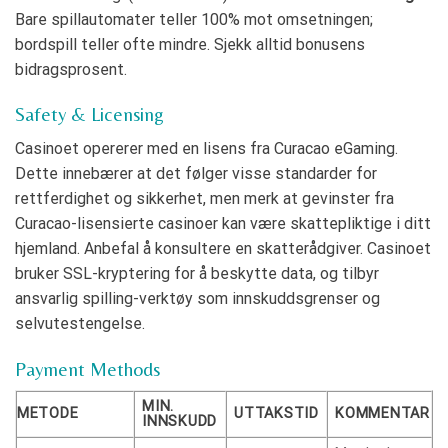
Bare spillautomater teller 100% mot omsetningen;
bordspill teller ofte mindre. Sjekk alltid bonusens
bidragsprosent.
Safety & Licensing
Casinoet opererer med en lisens fra Curacao eGaming.
Dette innebærer at det følger visse standarder for
rettferdighet og sikkerhet, men merk at gevinster fra
Curacao-lisensierte casinoer kan være skattepliktige i ditt
hjemland. Anbefal å konsultere en skatterådgiver. Casinoet
bruker SSL-kryptering for å beskytte data, og tilbyr
ansvarlig spilling-verktøy som innskuddsgrenser og
selvutestengelse.
Payment Methods
MIN.
METODE
UTTAKSTID
KOMMENTAR
INNSKUDD