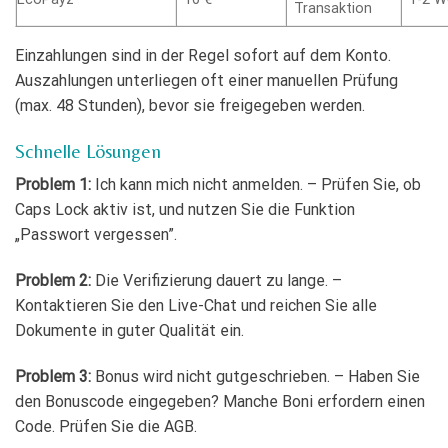
Transaktion
Einzahlungen sind in der Regel sofort auf dem Konto.
Auszahlungen unterliegen oft einer manuellen Prüfung
(max. 48 Stunden), bevor sie freigegeben werden.
Schnelle Lösungen
Problem 1:
Ich kann mich nicht anmelden. – Prüfen Sie, ob
Caps Lock aktiv ist, und nutzen Sie die Funktion
„Passwort vergessen”.
Problem 2:
Die Verifizierung dauert zu lange. –
Kontaktieren Sie den Live-Chat und reichen Sie alle
Dokumente in guter Qualität ein.
Problem 3:
Bonus wird nicht gutgeschrieben. – Haben Sie
den Bonuscode eingegeben? Manche Boni erfordern einen
Code. Prüfen Sie die AGB.