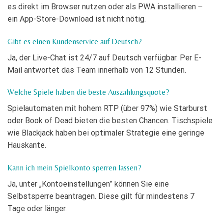
es direkt im Browser nutzen oder als PWA installieren –
ein App-Store-Download ist nicht nötig.
Gibt es einen Kundenservice auf Deutsch?
Ja, der Live-Chat ist 24/7 auf Deutsch verfügbar. Per E-
Mail antwortet das Team innerhalb von 12 Stunden.
Welche Spiele haben die beste Auszahlungsquote?
Spielautomaten mit hohem RTP (über 97%) wie Starburst
oder Book of Dead bieten die besten Chancen. Tischspiele
wie Blackjack haben bei optimaler Strategie eine geringe
Hauskante.
Kann ich mein Spielkonto sperren lassen?
Ja, unter „Kontoeinstellungen” können Sie eine
Selbstsperre beantragen. Diese gilt für mindestens 7
Tage oder länger.