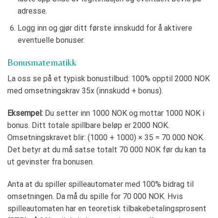
adresse.
Logg inn og gjør ditt første innskudd for å aktivere
eventuelle bonuser.
Bonusmatematikk
La oss se på et typisk bonustilbud: 100% opptil 2000 NOK
med omsetningskrav 35x (innskudd + bonus).
Eksempel:
Du setter inn 1000 NOK og mottar 1000 NOK i
bonus. Ditt totale spillbare beløp er 2000 NOK.
Omsetningskravet blir: (1000 + 1000) × 35 = 70 000 NOK.
Det betyr at du må satse totalt 70 000 NOK før du kan ta
ut gevinster fra bonusen.
Anta at du spiller spilleautomater med 100% bidrag til
omsetningen. Da må du spille for 70 000 NOK. Hvis
spilleautomaten har en teoretisk tilbakebetalingsprosent