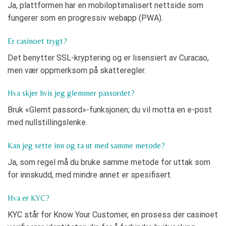
Ja, plattformen har en mobiloptimalisert nettside som
fungerer som en progressiv webapp (PWA).
Er casinoet trygt?
Det benytter SSL-kryptering og er lisensiert av Curacao,
men vær oppmerksom på skatteregler.
Hva skjer hvis jeg glemmer passordet?
Bruk «Glemt passord»-funksjonen; du vil motta en e-post
med nullstillingslenke.
Kan jeg sette inn og ta ut med samme metode?
Ja, som regel må du bruke samme metode for uttak som
for innskudd, med mindre annet er spesifisert.
Hva er KYC?
KYC står for Know Your Customer, en prosess der casinoet