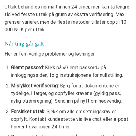
Uttak behandles normalt innen 24 timer, men kan ta lengre
tid ved første uttak på grunn av ekstra verifisering. Max
grenser varierer, men de fleste metoder tillater opptil 10
000 NOK per uttak.
Når ting går galt
Her er fem vanlige problemer og løsninger:
Glemt passord:
Klikk på «Glemt passord» på
innloggingssiden, følg instruksjonene for nullstilling.
Mislykket verifisering:
Sørg for at dokumentene er
tydelige, i farger, og oppfyller kravene (gyldig pass,
nylig strømregning). Send inn på nytt om nødvendig.
Forsinket uttak:
Sjekk om alle omsetningskrav er
oppfylt. Kontakt kundestøtte via live chat eller e-post.
Forvent svar innen 24 timer.