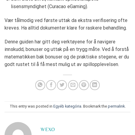
lisensmyndighet (Curacao eGaming).
Vær tålmodig ved første uttak da ekstra verifisering ofte
kreves. Ha alltid dokumenter klare for raskere behandling.
Denne guiden har gitt deg verktøyene for å navigere
innskudd, bonuser og uttak på en trygg måte. Ved å forstå
matematikken bak bonuser og de praktiske stegene, er du
godt rustet til å få mest mulig ut av spillopplevelsen.
This entry was posted in
Egyéb kategória
. Bookmark the
permalink
.
WEXO