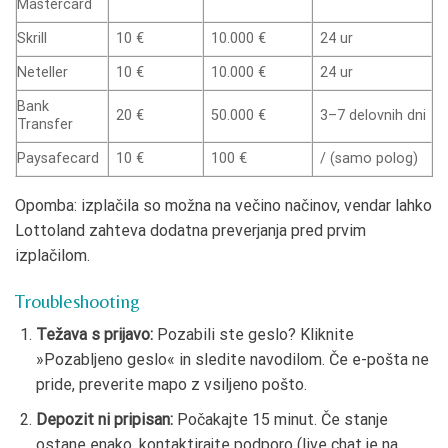
Mastercard
Skrill
10 €
10.000 €
24 ur
Neteller
10 €
10.000 €
24 ur
Bank
20 €
50.000 €
3–7 delovnih dni
Transfer
Paysafecard
10 €
100 €
/ (samo polog)
Opomba: izplačila so možna na večino načinov, vendar lahko
Lottoland zahteva dodatna preverjanja pred prvim
izplačilom.
Troubleshooting
Težava s prijavo:
Pozabili ste geslo? Kliknite
»Pozabljeno geslo« in sledite navodilom. Če e-pošta ne
pride, preverite mapo z vsiljeno pošto.
Depozit ni pripisan:
Počakajte 15 minut. Če stanje
ostane enako, kontaktirajte podporo (live chat je na