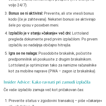
voljo 24/7).
Bonus se ni aktiviral:
Preverite, ali ste vnesli bonus
kodo (če je zahtevana). Nekateri bonusi se aktivirajo
šele po vpisu v poseben meni.
Izplačilo je v stanju »čakanje« več dni:
Lottoland
pregleda dokumente pred prvim izplačilom. Po prvem
izplačilu so nadaljnja običajno hitrejša.
Igra se ne nalaga:
Posodobite brskalnik, počistite
predpomnilnik ali poskusite z drugim brskalnikom.
Lottoland je optimiziran tako za namizne računalnike
kot za mobilne naprave (PWA – zagon iz brskalnika).
Insider Advice: Kako ravnati pri zamudi izplačila
Če vaše izplačilo zamuja več kot pričakovan čas:
Preverite status v zgodovini transakcij – piše »čakanje«