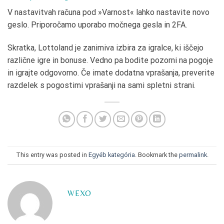
V nastavitvah računa pod »Varnost« lahko nastavite novo
geslo. Priporočamo uporabo močnega gesla in 2FA.
Skratka, Lottoland je zanimiva izbira za igralce, ki iščejo
različne igre in bonuse. Vedno pa bodite pozorni na pogoje
in igrajte odgovorno. Če imate dodatna vprašanja, preverite
razdelek s pogostimi vprašanji na sami spletni strani.
This entry was posted in
Egyéb kategória
. Bookmark the
permalink
.
WEXO