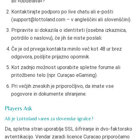
ali »obdelava«?
Kontaktirajte podporo po live chatu ali e-pošti
(support@lottoland.com – v angleščini ali slovenščini).
Pripravite si dokazila o identiteti (osebna izkaznica,
potrdilo o naslovu), če jih še niste poslali.
Če je od prvega kontakta minilo več kot 48 ur brez
odgovora, pošljite prijazno opomnik.
Kot zadnjo možnost uporabite spletne forume ali
pritožbeno telo (npr. Curaçao eGaming).
Pri večjih zneskih je priporočljivo, da imate vse
pogovore in dokumente shranjene.
Players Ask
Ali je Lottoland varen za slovenske igralce?
Da, spletna stran uporablja SSL šifriranje in dvo-faktorsko
avtentikacijo. Vendar zaradi licence Curacao priporočamo