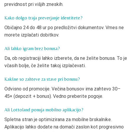
previdnost pri višjih zneskih.
Kako dolgo traja preverjanje identitete?
Običajno 24 do 48 ur po predložitvi dokumentov. Vmes ne
morete izplačati dobitkov.
Ali lahko igram brez bonusa?
Da, ob registraciji lahko izberete, da ne želite bonusa. To je
včasih bolje, če želite takoj izplačevati.
Kakšne so zahteve za stave pri bonusu?
Odvisno od promocije. Večina bonusov ima zahtevo 30–
45× (depozit + bonus). Vedno preberite pogoje.
Ali Lottoland ponuja mobilno aplikacijo?
Spletna stran je optimizirana za mobilne brskalnike.
Aplikacijo lahko dodate na domači zaslon kot progresivno