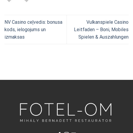
NV Casino ceļvedis: bonusa
Vulkanspiele Casino
kods, ielogojums un
Leitfaden – Boni, Mobiles
izmaksas
Spielen & Auszahlungen