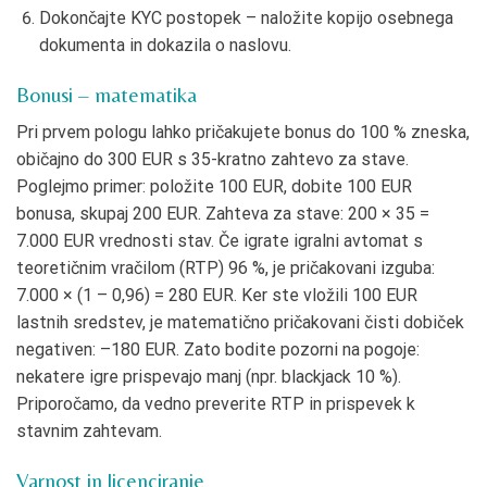
Dokončajte KYC postopek – naložite kopijo osebnega
dokumenta in dokazila o naslovu.
Bonusi – matematika
Pri prvem pologu lahko pričakujete bonus do 100 % zneska,
običajno do 300 EUR s 35-kratno zahtevo za stave.
Poglejmo primer: položite 100 EUR, dobite 100 EUR
bonusa, skupaj 200 EUR. Zahteva za stave: 200 × 35 =
7.000 EUR vrednosti stav. Če igrate igralni avtomat s
teoretičnim vračilom (RTP) 96 %, je pričakovani izguba:
7.000 × (1 – 0,96) = 280 EUR. Ker ste vložili 100 EUR
lastnih sredstev, je matematično pričakovani čisti dobiček
negativen: –180 EUR. Zato bodite pozorni na pogoje:
nekatere igre prispevajo manj (npr. blackjack 10 %).
Priporočamo, da vedno preverite RTP in prispevek k
stavnim zahtevam.
Varnost in licenciranje