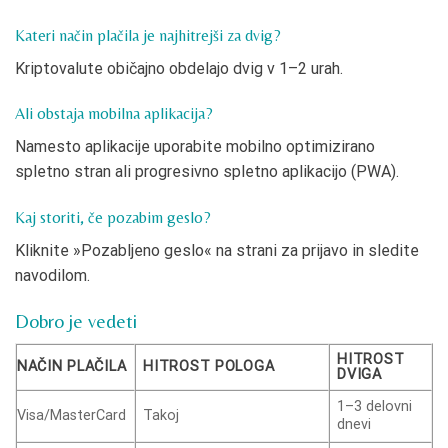
Kateri način plačila je najhitrejši za dvig?
Kriptovalute običajno obdelajo dvig v 1–2 urah.
Ali obstaja mobilna aplikacija?
Namesto aplikacije uporabite mobilno optimizirano
spletno stran ali progresivno spletno aplikacijo (PWA).
Kaj storiti, če pozabim geslo?
Kliknite »Pozabljeno geslo« na strani za prijavo in sledite
navodilom.
Dobro je vedeti
HITROST
NAČIN PLAČILA
HITROST POLOGA
DVIGA
1–3 delovni
Visa/MasterCard
Takoj
dnevi