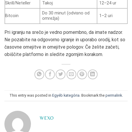
Skrill/Neteller
Takoj
12–24 ur
Do 30 minut (odvisno od
Bitcoin
1–2 uri
omrežja)
Pri igranju na srečo je vedno pomembno, da imate nadzor.
Ne pozabite na odgovorno igranje in uporabo orodij, kot so
časovne omejitve in omejitve pologov. Če želite začeti,
obiščite platformo in sledite zgornjim korakom.
This entry was posted in
Egyéb kategória
. Bookmark the
permalink
.
WEXO