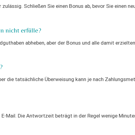
er zulässig. Schließen Sie einen Bonus ab, bevor Sie einen ne
 nicht erfülle?
dguthaben abheben, aber der Bonus und alle damit erzielte
?
aber die tatsächliche Überweisung kann je nach Zahlungsm
 E-Mail. Die Antwortzeit beträgt in der Regel wenige Minute