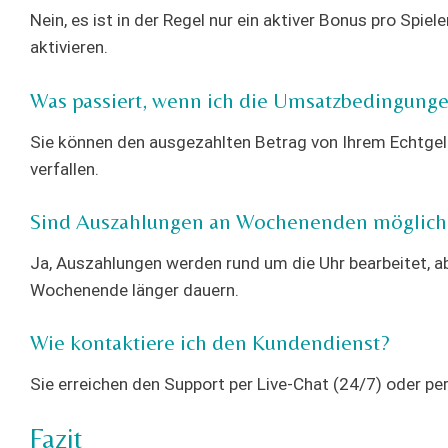
Nein, es ist in der Regel nur ein aktiver Bonus pro Spiel
aktivieren.
Was passiert, wenn ich die Umsatzbedingungen
Sie können den ausgezahlten Betrag von Ihrem Echtgel
verfallen.
Sind Auszahlungen an Wochenenden möglich
Ja, Auszahlungen werden rund um die Uhr bearbeitet, 
Wochenende länger dauern.
Wie kontaktiere ich den Kundendienst?
Sie erreichen den Support per Live-Chat (24/7) oder per
Fazit