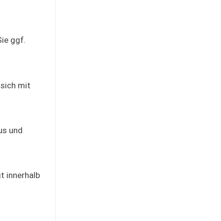
ie ggf.
 sich mit
us und
t innerhalb