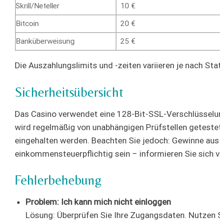
Skrill/Neteller
10 €
Bitcoin
20 €
Banküberweisung
25 €
Die Auszahlungslimits und -zeiten variieren je nach Stat
Sicherheitsübersicht
Das Casino verwendet eine 128-Bit-SSL-Verschlüsselun
wird regelmäßig von unabhängigen Prüfstellen getestet
eingehalten werden. Beachten Sie jedoch: Gewinne aus
einkommensteuerpflichtig sein – informieren Sie sich 
Fehlerbehebung
Problem: Ich kann mich nicht einloggen
Lösung: Überprüfen Sie Ihre Zugangsdaten. Nutzen 