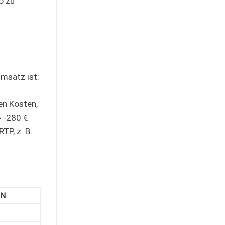
o zu
msatz ist:
en Kosten,
= -280 €
TP, z. B.
EN