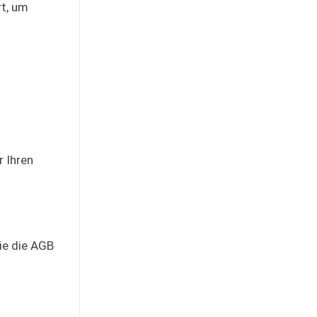
rt, um
r Ihren
ie die AGB