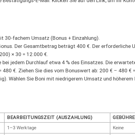
e Bestätigungs-E-Mail. Klicken Sie auf den Link, um Ihr Kont
mit 30-fachem Umsatz (Bonus + Einzahlung).
onus. Der Gesamtbetrag beträgt 400 €. Der erforderliche U
200) × 30 = 12.000 €.
e bei jedem Durchlauf etwa 4 % des Einsatzes. Die erwartet
 = 480 €. Ziehen Sie dies vom Bonuswert ab: 200 € – 480 € 
ig). Wählen Sie Boni mit niedrigerem Umsatz und höherem R
BEARBEITUNGSZEIT (AUSZAHLUNG)
GEBÜHR
1–3 Werktage
Keine