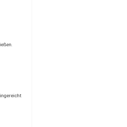
ießen.
eingereicht