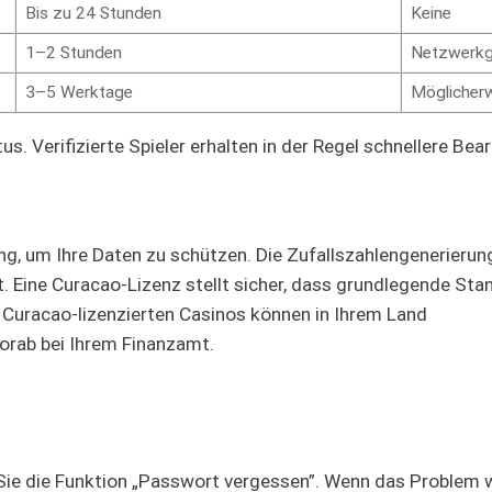
Bis zu 24 Stunden
Keine
1–2 Stunden
Netzwerkg
3–5 Werktage
Möglicher
us. Verifizierte Spieler erhalten in der Regel schnellere Bea
g, um Ihre Daten zu schützen. Die Zufallszahlengenerierun
. Eine Curacao-Lizenz stellt sicher, dass grundlegende Sta
 Curacao-lizenzierten Casinos können in Ihrem Land
vorab bei Ihrem Finanzamt.
Sie die Funktion „Passwort vergessen”. Wenn das Problem w