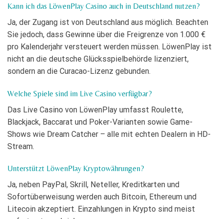
Kann ich das LöwenPlay Casino auch in Deutschland nutzen?
Ja, der Zugang ist von Deutschland aus möglich. Beachten
Sie jedoch, dass Gewinne über die Freigrenze von 1.000 €
pro Kalenderjahr versteuert werden müssen. LöwenPlay ist
nicht an die deutsche Glücksspielbehörde lizenziert,
sondern an die Curacao-Lizenz gebunden.
Welche Spiele sind im Live Casino verfügbar?
Das Live Casino von LöwenPlay umfasst Roulette,
Blackjack, Baccarat und Poker-Varianten sowie Game-
Shows wie Dream Catcher – alle mit echten Dealern in HD-
Stream.
Unterstützt LöwenPlay Kryptowährungen?
Ja, neben PayPal, Skrill, Neteller, Kreditkarten und
Sofortüberweisung werden auch Bitcoin, Ethereum und
Litecoin akzeptiert. Einzahlungen in Krypto sind meist