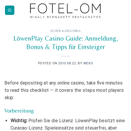
Skip
to
content
EGYÉB KATEGÓRIA
LöwenPlay Casino Guide: Anmeldung,
Bonus & Tipps für Einsteiger
POSTED ON
2015.08.22.
BY
WEXO
Before depositing at any online casino, take five minutes
to read this checklist — it covers the steps most players
skip.
Vorbereitung
Wichtig:
Prüfen Sie die Lizenz. LöwenPlay besitzt eine
Curacao-Lizenz. Spieleinsätze sind steuerfrei, aber