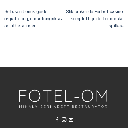
Betsson bonus guide:
Slik bruker du Funbet casino:
registrering, omsetningskrav
komplett guide for norske
og utbetalinger
spillere