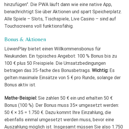
hinzufügen”. Die PWA läuft dann wie eine native App,
benachrichtigt Sie über Aktionen und spart Speicherplatz.
Alle Spiele – Slots, Tischspiele, Live Casino – sind auf
Touchscreens voll funktionsfähig.
Bonus & Aktionen
LöwenPlay bietet einen Willkommensbonus für
Neukunden. Ein typisches Angebot: 100 % Bonus bis zu
100 € plus 50 Freispiele. Die Umsatzbedingungen
betragen das 35-fache des Bonusbetrags.
Wichtig:
Es
gelten maximale Einsätze von 5 € pro Runde, solange der
Bonus aktiv ist.
Mathe-Beispiel:
Sie zahlen 50 € ein und erhalten 50 €
Bonus (100 %). Der Bonus muss 35× umgesetzt werden:
50 € × 35 = 1.750 €. Dazu kommt Ihre Einzahlung, die
ebenfalls einmal umgesetzt werden muss, bevor eine
Auszahlung möglich ist. Insgesamt müssen Sie also 1.750