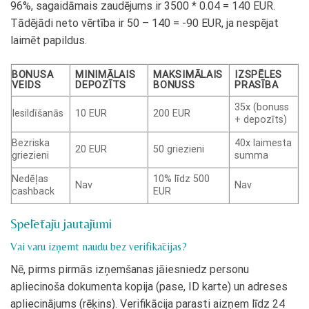
96%, sagaidāmais zaudējums ir 3500 * 0.04 = 140 EUR.
Tādējādi neto vērtība ir 50 – 140 = -90 EUR, ja nespējat
laimēt papildus.
BONUSA
MINIMĀLAIS
MAKSIMĀLAIS
IZSPĒLES
VEIDS
DEPOZĪTS
BONUSS
PRASĪBA
35x (bonuss
Iesildīšanās
10 EUR
200 EUR
+ depozīts)
Bezriska
40x laimesta
20 EUR
50 griezieni
griezieni
summa
Nedēļas
10% līdz 500
Nav
Nav
cashback
EUR
Spēlētāju jautājumi
Vai varu izņemt naudu bez verifikācijas?
Nē, pirms pirmās izņemšanas jāiesniedz personu
apliecinoša dokumenta kopija (pase, ID karte) un adreses
apliecinājums (rēķins). Verifikācija parasti aizņem līdz 24