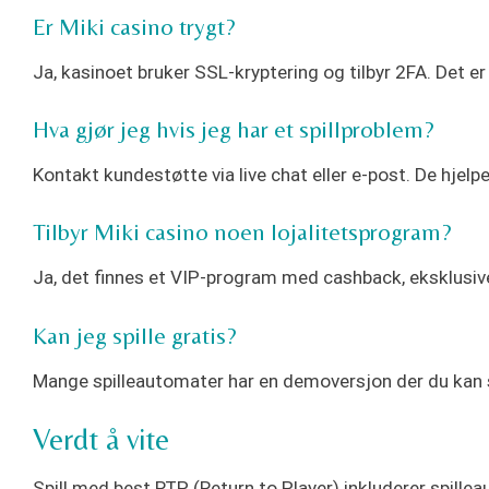
Er Miki casino trygt?
Ja, kasinoet bruker SSL-kryptering og tilbyr 2FA. Det e
Hva gjør jeg hvis jeg har et spillproblem?
Kontakt kundestøtte via live chat eller e-post. De hjelp
Tilbyr Miki casino noen lojalitetsprogram?
Ja, det finnes et VIP-program med cashback, eksklusiv
Kan jeg spille gratis?
Mange spilleautomater har en demoversjon der du kan s
Verdt å vite
Spill med best RTP (Return to Player) inkluderer spi