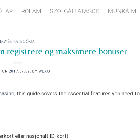
ŐLAP
RÓLAM
SZOLGÁLTATÁSOK
MUNKÁIM
EGYÉB KATEGÓRIA
an registrere og maksimere bonuser
D ON
2017.07.09.
BY
WEXO
casino
, this guide covers the essential features you need t
erkort eller nasjonalt ID-kort).