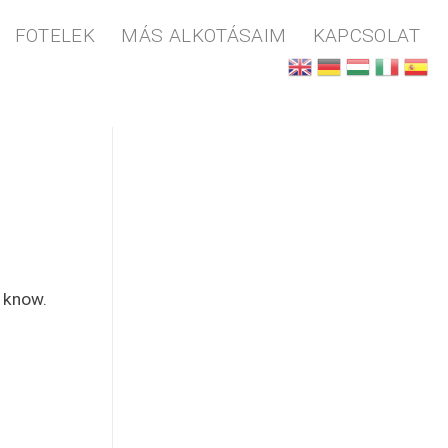
FOTELEK
MÁS ALKOTÁSAIM
KAPCSOLAT
o know.