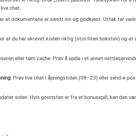
live chat.
er at dokumentene er sendt inn og godkjent. Uttak tar vanl
r at du har skrevet koden riktig (stor/liten bokstav) og at 
eren eller tøm cache. Prøv å spille i et annet nettleservind
ning:
Prøv live chat i åpningstiden (08–23) eller send e-pos
dater siden. Hvis gevinsten er fra et bonusspill, kan den v