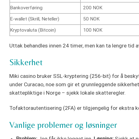
Bankoverføring
200 NOK
E-wallet (Skrill, Neteller)
50 NOK
Kryptovaluta (Bitcoin)
100 NOK
Uttak behandles innen 24 timer, men kan ta lengre tid a
Sikkerhet
Miki casino bruker SSL-kryptering (256-bit) for å beskyt
under Curacao, noe som gir et grunnleggende sikkerhe
skattepliktige i Norge – sjekk lokale skatteregler.
Tofaktorautentisering (2FA) er tilgjengelig for ekstra ko
Vanlige problemer og løsninger
Problem:
Jeg får ikke logget inn.
Løsning:
Sjekk at p