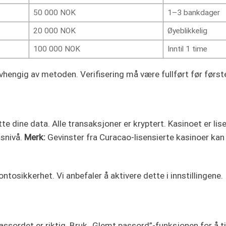
50 000 NOK
1–3 bankdager
20 000 NOK
Øyeblikkelig
100 000 NOK
Inntil 1 time
vhengig av metoden. Verifisering må være fullført før først
te dine data. Alle transaksjoner er kryptert. Kasinoet er lis
tsnivå.
Merk:
Gevinster fra Curacao-lisensierte kasinoer ka
ntosikkerhet. Vi anbefaler å aktivere dette i innstillingene.
assordet er riktig. Bruk „Glemt passord”-funksjonen for å til