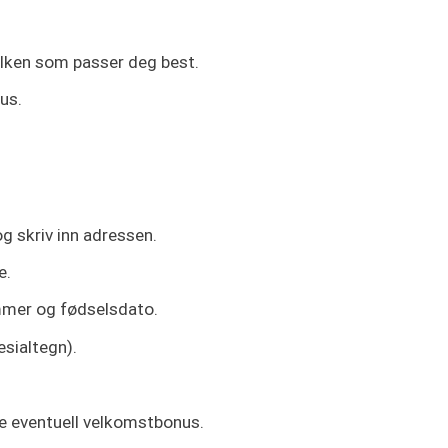
vilken som passer deg best.
us.
g skriv inn adressen.
e.
ummer og fødselsdato.
esialtegn).
re eventuell velkomstbonus.