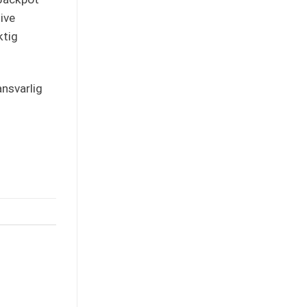
ive
ktig
ansvarlig