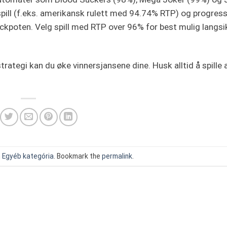
pill (f.eks. amerikansk rulett med 94.74% RTP) og progress
jackpoten. Velg spill med RTP over 96% for best mulig langsi
 strategi kan du øke vinnersjansene dine. Husk alltid å spille 
n
Egyéb kategória
. Bookmark the
permalink
.