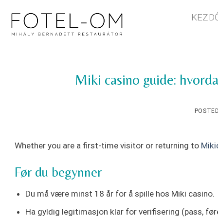
Skip
KEZD
to
content
Miki casino guide: hvord
POSTE
Whether you are a first-time visitor or returning to
Miki
Før du begynner
Du må være minst 18 år for å spille hos Miki casino.
Ha gyldig legitimasjon klar for verifisering (pass, før