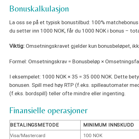
Bonuskalkulasjon
La oss se på et typisk bonustilbud: 100% matchebonu
du setter inn 1000 NOK, får du 1000 NOK i bonus – tota
Viktig:
Omsetningskravet gjelder kun bonusbeløpet, ikk
Formel: Omsetningskrav = Bonusbeløp × Omsetningsfa
I eksempelet: 1000 NOK × 35 = 35 000 NOK. Dette betyr
bonusen. Spill med høy RTP (f.eks. spilleautomater med 
(f.eks. bordspill) teller ofte mindre eller ingenting.
Finansielle operasjoner
BETALINGSMETODE
MINIMUM INNSKUDD
Visa/Mastercard
100 NOK