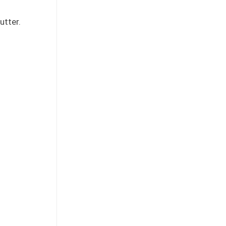
utter.