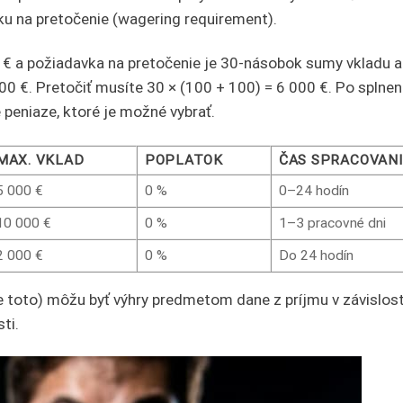
ku na pretočenie (wagering requirement).
€ a požiadavka na pretočenie je 30-násobok sumy vkladu 
100 €. Pretočiť musíte 30 × (100 + 100) = 6 000 €. Po splnen
peniaze, ktoré je možné vybrať.
MAX. VKLAD
POPLATOK
ČAS SPRACOVAN
5 000 €
0 %
0–24 hodín
10 000 €
0 %
1–3 pracovné dni
2 000 €
0 %
Do 24 hodín
je toto) môžu byť výhry predmetom dane z príjmu v závislost
ti.