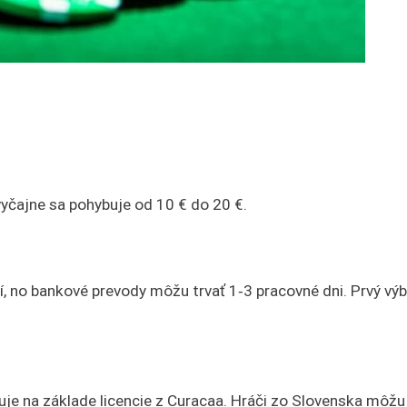
vyčajne sa pohybuje od 10 € do 20 €.
í, no bankové prevody môžu trvať 1‑3 pracovné dni. Prvý vý
guje na základe licencie z Curacaa. Hráči zo Slovenska môžu