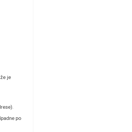
 že je
drese).
rípadne po