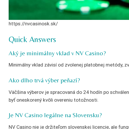
https://nvcasinosk.sk/
Quick Answers
Aký je minimálny vklad v NV Casino?
Minimálny vklad závisí od zvolenej platobnej metódy, z
Ako dlho trvá výber peňazí?
Väčšina výberov je spracovaná do 24 hodín po schválen
byť oneskorený kvôli overeniu totožnosti.
Je NV Casino legálne na Slovensku?
NV Casino nie je držiteľom slovenskej licencie, ale fun