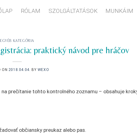
ŐLAP
RÓLAM
SZOLGÁLTATÁSOK
MUNKÁIM
EGYÉB KATEGÓRIA
istrácia: praktický návod pre hráčov
D ON
2018.04.04.
BY
WEXO
t na prečítanie tohto kontrolného zoznamu – obsahuje kroky
yžadovať občiansky preukaz alebo pas.