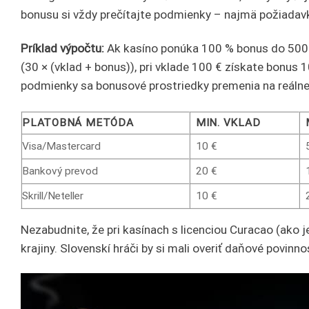
bonusu si vždy prečítajte podmienky – najmä požiadav
Príklad výpočtu:
Ak kasíno ponúka 100 % bonus do 500 
(30 × (vklad + bonus)), pri vklade 100 € získate bonus 
podmienky sa bonusové prostriedky premenia na reálne 
PLATOBNÁ METÓDA
MIN. VKLAD
Visa/Mastercard
10 €
Bankový prevod
20 €
Skrill/Neteller
10 €
Nezabudnite, že pri kasínach s licenciou Curacao (ako 
krajiny. Slovenskí hráči by si mali overiť daňové povinnos