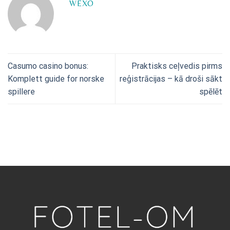
WEXO
Casumo casino bonus:
Praktisks ceļvedis pirms
Komplett guide for norske
reģistrācijas – kā droši sākt
spillere
spēlēt