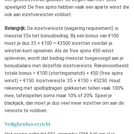
speelgeld. De free spins hebben vaak een aparte winst die
ook aan inzetvereisten voldoet.
Belangrijk:
De inzetvereiste (wagering requirement) is
meestal 35x het bonusbedrag. Bij een bonus van €100
moet je dus 35 × €100 = €3500 inzetten voordat je
winsten kunt opnemen. Als de free spins €50 winst
opleveren, wordt dat bedrag meestal toegevoegd aan je
bonusbalans met dezelfde inzetvereiste. Rekenvoorbeeld:
totale bonus = €100 (stortingsmatch) + €50 (free spins
winst) = €150. Inzetvereiste: 35 × €150 = €5250. Houd
rekening met spelbijdragen: gokkasten tellen vaak 100%
mee, tafelspellen soms maar 10% of 20%. Speel je
blackjack, dan moet je dus veel meer inzetten om aan de
vereiste te voldoen.
Veiligheidsoverzicht