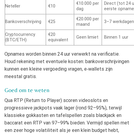
€10.000 per
Direct (tot 24 u
Neteller
€10
dag
eerste opname
€20.000 per
Bankoverschrijving
€25
3–7 werkdage
maand
Cryptocurrency
€20
Geen limiet
Binnen 1 uur
(BTC/ETH)
equivalent
Opnames worden binnen 24 uur verwerkt na verificatie.
Houd rekening met eventuele kosten: bankoverschrijvingen
kunnen een kleine vergoeding vragen, e‑wallets zijn
meestal gratis.
Goed om te weten
Qua RTP (Return to Player) scoren videoslots en
progressieve jackpots vaak lager (rond 92–95%), terwijl
klassieke gokkasten en tafelspellen zoals blackjack en
baccarat een RTP van 97–99% bieden. Vermijd spellen met
een zeer hoge volatiliteit als je een klein budget hebt,