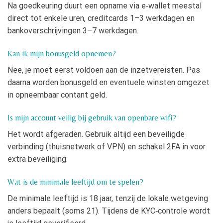
Na goedkeuring duurt een opname via e‑wallet meestal
direct tot enkele uren, creditcards 1–3 werkdagen en
bankoverschrijvingen 3–7 werkdagen.
Kan ik mijn bonusgeld opnemen?
Nee, je moet eerst voldoen aan de inzetvereisten. Pas
daarna worden bonusgeld en eventuele winsten omgezet
in opneembaar contant geld.
Is mijn account veilig bij gebruik van openbare wifi?
Het wordt afgeraden. Gebruik altijd een beveiligde
verbinding (thuisnetwerk of VPN) en schakel 2FA in voor
extra beveiliging.
Wat is de minimale leeftijd om te spelen?
De minimale leeftijd is 18 jaar, tenzij de lokale wetgeving
anders bepaalt (soms 21). Tijdens de KYC‑controle wordt