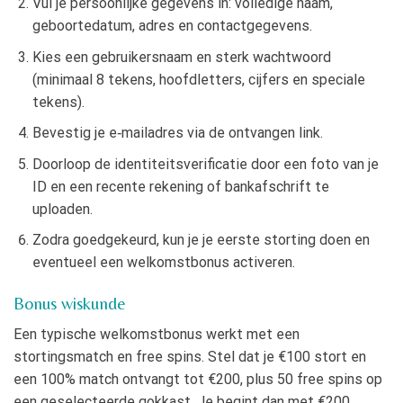
Vul je persoonlijke gegevens in: volledige naam,
geboortedatum, adres en contactgegevens.
Kies een gebruikersnaam en sterk wachtwoord
(minimaal 8 tekens, hoofdletters, cijfers en speciale
tekens).
Bevestig je e‑mailadres via de ontvangen link.
Doorloop de identiteitsverificatie door een foto van je
ID en een recente rekening of bankafschrift te
uploaden.
Zodra goedgekeurd, kun je je eerste storting doen en
eventueel een welkomstbonus activeren.
Bonus wiskunde
Een typische welkomstbonus werkt met een
stortingsmatch en free spins. Stel dat je €100 stort en
een 100% match ontvangt tot €200, plus 50 free spins op
een geselecteerde gokkast. Je begint dan met €200