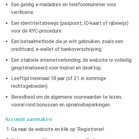
Een geldig e‑mailadres en telefoonnummer voor
verificatie.
Een identiteitsbewijs (paspoort, ID‑kaart of rijbewijs)
voor de KYC‑procedure.
Een betaalmethode die je wilt gebruiken, zoals een
creditcard, e‑wallet of bankoverschrijving.
Een stabiele internetverbinding; de website is volledig
geoptimaliseerd voor mobiel en desktop.
Leeftijd minimaal 18 jaar (of 21 in sommige
rechtsgebieden).
Bereidheid om de algemene voorwaarden te lezen,
vooral rond bonussen en opnamebeperkingen.
Account aanmaken
Ga naar de website en klik op ‘Registreren’.