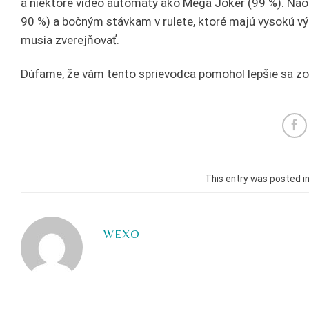
a niektoré video automaty ako Mega Joker (99 %). Nao
90 %) a bočným stávkam v rulete, ktoré majú vysokú vý
musia zverejňovať.
Dúfame, že vám tento sprievodca pomohol lepšie sa zor
This entry was posted i
WEXO