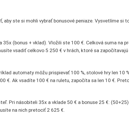
, aby ste si mohli vybrať bonusové peniaze. Vysvetlíme si t
5x (bonus + vklad). Vložili ste 100 €. Celková suma na pr
usíte vsadiť celkovo 5 250 € v hrách, ktoré sa započítavajú
íklad automaty môžu prispievať 100 %, stolové hry len 10 %
0 €. Ak vsadíte 100 € na ruletu, započíta sa len 10 €. Pret
teľ. Pri násobiteli 35x a vklade 50 € a bonuse 25 €: (50+25
íte na nich pretociť 2 625 €.