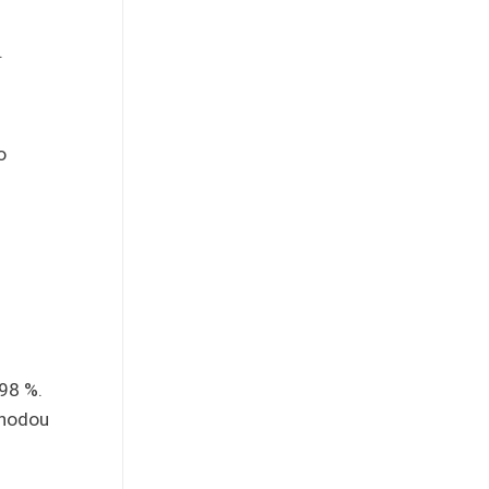
.
o
98 %.
ýhodou