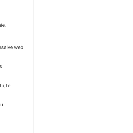
ie.
ressive web
s
tujte
u.