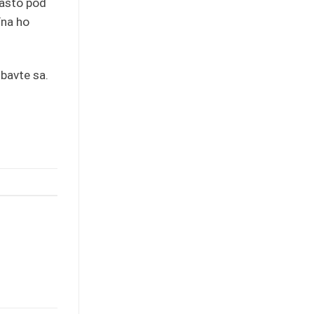
často pod
ína ho
bavte sa.