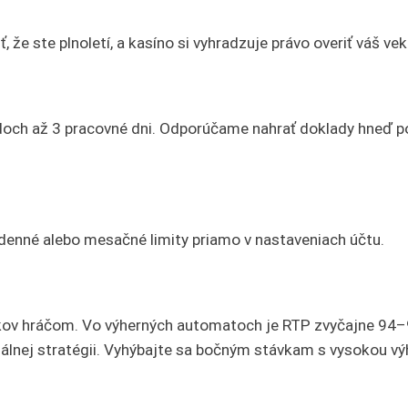
, že ste plnoletí, a kasíno si vyhradzuje právo overiť váš vek
adoch až 3 pracovné dni. Odporúčame nahrať doklady hneď p
denné alebo mesačné limity priamo v nastaveniach účtu.
edkov hráčom. Vo výherných automatoch je RTP zvyčajne 94–
málnej stratégii. Vyhýbajte sa bočným stávkam s vysokou v