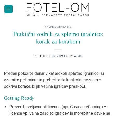
Skip
to
content
EGYÉB KATEGÓRIA
Praktični vodnik za spletno igralnico:
korak za korakom
POSTED ON
2017.09.17.
BY
WEXO
Preden položite denar v katerokoli spletno igralnico, si
vzemite pet minut in preberite ta kontrolni seznam –
pokriva korake, ki jih večina igralcev preskoči.
Getting Ready
Preverite veljavnost licence (npr. Curacao eGaming) –
licenca vpliva na zaščito igralcev in morebitne davke na