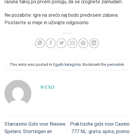
računa takoj po prvem pologu, da se izognete zamudam.
Ne pozabite: igre na srečo naj bodo predvsem zabava.
Postavite si meje in uživajte odgovorno.
This entry was posted in
Egyéb kategória
. Bookmark the
permalink
.
WEXO
Starcasino Gids voor Nieuwe
Praktische gids voor Casino
Spelers: Stortingen en
777 NL: gratis spins, promo