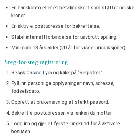
En bankkonto eller et betalingskort som støtter norske
kroner.
En aktiv e-postadresse for bekreftelse.
Stabil internettforbindelse for uavbrutt spilling.
Minimum 18 års alder (20 år for visse jurisdiksjoner).
Steg-for-steg registrering
Besøk
Casino Lyra
og klikk på “Registrer”.
Fyll inn personlige opplysninger: navn, adresse,
fødselsdato.
Opprett et brukernavn og et sterkt passord.
Bekreft e-postadressen via lenken du mottar.
Logg inn og gjør et første innskudd for å aktivere
bonusen.