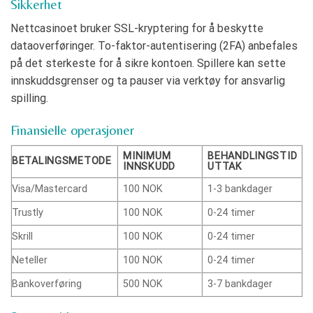
Sikkerhet
Nettcasinoet bruker SSL-kryptering for å beskytte
dataoverføringer. To-faktor-autentisering (2FA) anbefales
på det sterkeste for å sikre kontoen. Spillere kan sette
innskuddsgrenser og ta pauser via verktøy for ansvarlig
spilling.
Finansielle operasjoner
MINIMUM
BEHANDLINGSTID
BETALINGSMETODE
INNSKUDD
UTTAK
Visa/Mastercard
100 NOK
1-3 bankdager
Trustly
100 NOK
0-24 timer
Skrill
100 NOK
0-24 timer
Neteller
100 NOK
0-24 timer
Bankoverføring
500 NOK
3-7 bankdager