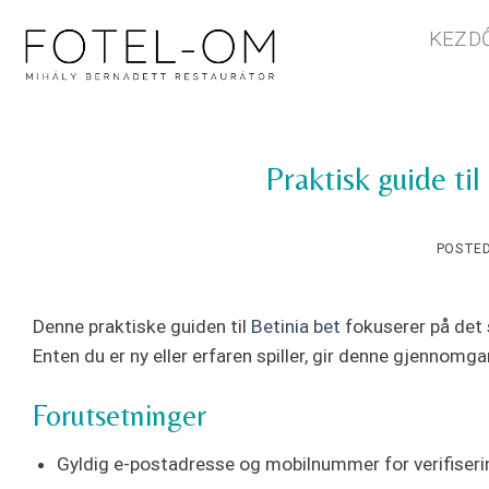
Skip
KEZD
to
content
Praktisk guide til
POSTE
Denne praktiske guiden til
Betinia bet
fokuserer på det s
Enten du er ny eller erfaren spiller, gir denne gjennom
Forutsetninger
Gyldig e-postadresse og mobilnummer for verifiseri