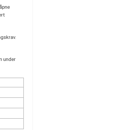
 åpne
ert
ngskrav.
n under