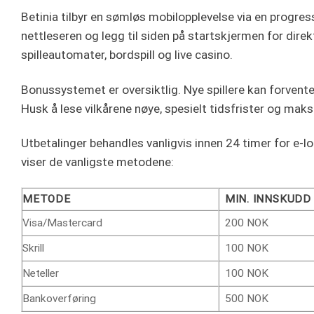
Betinia tilbyr en sømløs mobilopplevelse via en progre
nettleseren og legg til siden på startskjermen for direkte
spilleautomater, bordspill og live casino.
Bonussystemet er oversiktlig. Nye spillere kan forven
Husk å lese vilkårene nøye, spesielt tidsfrister og maks
Utbetalinger behandles vanligvis innen 24 timer for e-
viser de vanligste metodene:
METODE
MIN. INNSKUDD
Visa/Mastercard
200 NOK
Skrill
100 NOK
Neteller
100 NOK
Bankoverføring
500 NOK