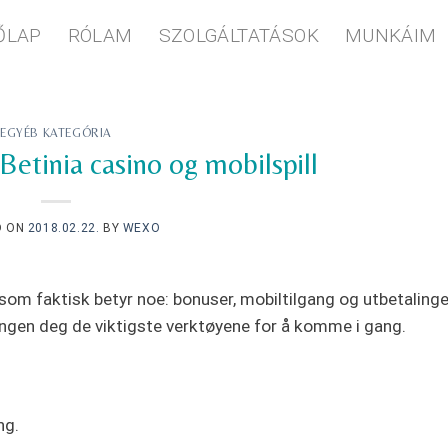
ŐLAP
RÓLAM
SZOLGÁLTATÁSOK
MUNKÁIM
EGYÉB KATEGÓRIA
 Betinia casino og mobilspill
D ON
2018.02.22.
BY
WEXO
om faktisk betyr noe: bonuser, mobiltilgang og utbetalinger
gangen deg de viktigste verktøyene for å komme i gang.
ng.