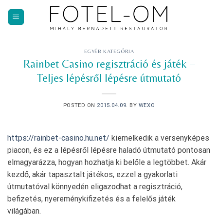
Skip
to
content
EGYÉB KATEGÓRIA
Rainbet Casino regisztráció és játék –
Teljes lépésről lépésre útmutató
POSTED ON
2015.04.09.
BY
WEXO
https://rainbet-casino.hu.net/
kiemelkedik a versenyképes
piacon, és ez a lépésről lépésre haladó útmutató pontosan
elmagyarázza, hogyan hozhatja ki belőle a legtöbbet. Akár
kezdő, akár tapasztalt játékos, ezzel a gyakorlati
útmutatóval könnyedén eligazodhat a regisztráció,
befizetés, nyereménykifizetés és a felelős játék
világában.