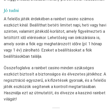
Jó tudni
A felelős játék érdekében a rainbet casino számos
eszközt kínál. Beállíthat betéti limitet napi, heti vagy havi
szinten, valamint játékidő korlátot, amely figyelmezteti a
letöltött idő elérésekor. Lehetőség van önkizárásra is,
amely során a fiók egy meghatározott időre (pl. 1 hónap
vagy 1 év) zárolható. Ezeket a beállításokat a fiók
beállításokban találja.
Összefoglalva: a rainbet casino minden szükséges
eszközt biztosít a biztonságos és élvezetes játékhoz. A
regisztráció egyszerű, a kifizetések gyorsak, és a felelős
játék eszközök segítenek a kontroll megtartásában.
Használja ezt az útmutatót, és élvezze a kaszinó rainbet
világát!