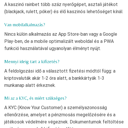
A kaszinó rainbet több száz nyerőgépet, asztali játékot
(blackjack, rulett, póker) és élő kaszinós lehetőséget kínál.
Van mobilalkalmazás?
Nincs külön alkalmazás az App Store-ban vagy a Google
Play-ben, de a mobile optimalizált weboldal és a PWA
funkció használatával ugyanolyan élményt nyújt.
Mennyi ideig tart a kifizetés?
A feldolgozási idő a választott fizetési módtól függ: a
kriptovaluták akár 1-2 óra alatt, a bankkártyák 1-3
munkanap alatt érkeznek.
Mi az a KYC, és miért szükséges?
A KYC (Know Your Customer) a személyazonosság
ellenőrzése, amelyet a pénzmosás megelőzésére és a
játékosok védelmére végeznek. Dokumentumok feltöltése