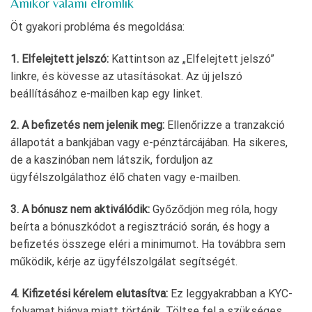
Amikor valami elromlik
Öt gyakori probléma és megoldása:
1. Elfelejtett jelszó:
Kattintson az „Elfelejtett jelszó”
linkre, és kövesse az utasításokat. Az új jelszó
beállításához e-mailben kap egy linket.
2. A befizetés nem jelenik meg:
Ellenőrizze a tranzakció
állapotát a bankjában vagy e-pénztárcájában. Ha sikeres,
de a kaszinóban nem látszik, forduljon az
ügyfélszolgálathoz élő chaten vagy e-mailben.
3. A bónusz nem aktiválódik:
Győződjön meg róla, hogy
beírta a bónuszkódot a regisztráció során, és hogy a
befizetés összege eléri a minimumot. Ha továbbra sem
működik, kérje az ügyfélszolgálat segítségét.
4. Kifizetési kérelem elutasítva:
Ez leggyakrabban a KYC-
folyamat hiánya miatt történik. Töltse fel a szükséges