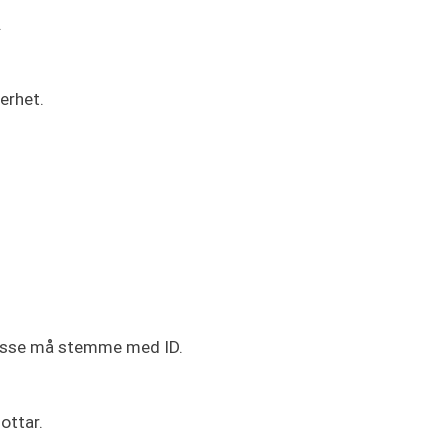
.
erhet.
disse må stemme med ID.
ottar.