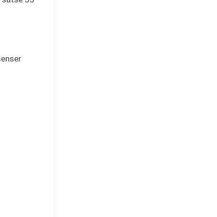
senser