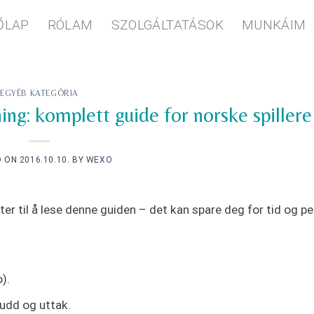
ŐLAP
RÓLAM
SZOLGÁLTATÁSOK
MUNKÁIM
EGYÉB KATEGÓRIA
ng: komplett guide for norske spillere
D ON
2016.10.10.
BY
WEXO
ter til å lese denne guiden – det kan spare deg for tid og pe
).
udd og uttak.