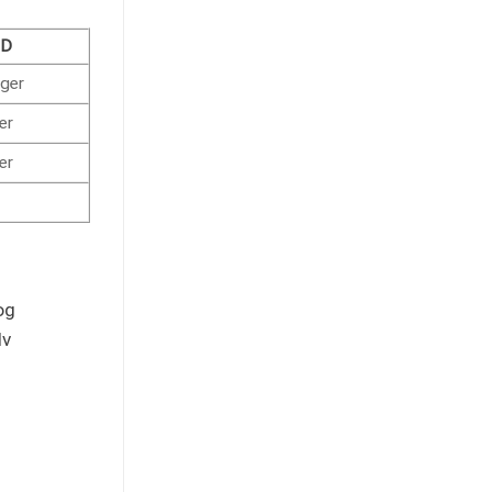
ID
ger
er
er
og
lv