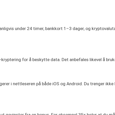
ligvis under 24 timer, bankkort 1–3 dager, og kryptovalut
kryptering for å beskytte data. Det anbefales likevel å bruk
erer i nettleseren på både iOS og Android. Du trenger ikke 
ut gevinster fra en bonus. For eksempel 35x betyr at du m