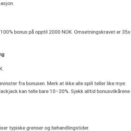
masjon.
n 100% bonus på opptil 2000 NOK. Omsetningskravet er 35x
ng
K.
nster fra bonusen. Merk at ikke alle spill teller like mye:
ackjack kan telle bare 10–20%. Sjekk alltid bonusvilkårene
iser typiske grenser og behandlingstider.