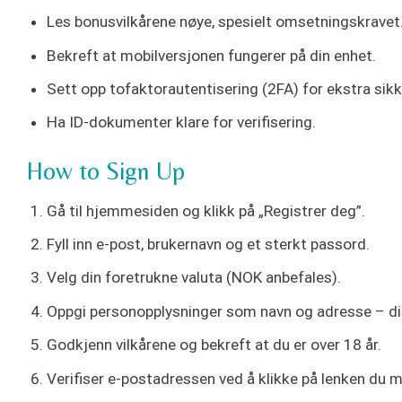
Les bonusvilkårene nøye, spesielt omsetningskravet
Bekreft at mobilversjonen fungerer på din enhet.
Sett opp tofaktorautentisering (2FA) for ekstra sikk
Ha ID-dokumenter klare for verifisering.
How to Sign Up
Gå til hjemmesiden og klikk på „Registrer deg”.
Fyll inn e-post, brukernavn og et sterkt passord.
Velg din foretrukne valuta (NOK anbefales).
Oppgi personopplysninger som navn og adresse – 
Godkjenn vilkårene og bekreft at du er over 18 år.
Verifiser e-postadressen ved å klikke på lenken du m