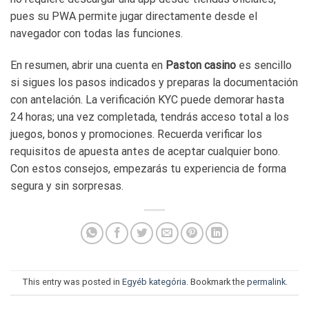
pues su PWA permite jugar directamente desde el
navegador con todas las funciones.
En resumen, abrir una cuenta en
Paston casino
es sencillo
si sigues los pasos indicados y preparas la documentación
con antelación. La verificación KYC puede demorar hasta
24 horas; una vez completada, tendrás acceso total a los
juegos, bonos y promociones. Recuerda verificar los
requisitos de apuesta antes de aceptar cualquier bono.
Con estos consejos, empezarás tu experiencia de forma
segura y sin sorpresas.
This entry was posted in
Egyéb kategória
. Bookmark the
permalink
.