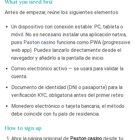
What you need first
Antes de empezar, reúne los siguientes elementos:
Un dispositivo con conexión estable: PC, tableta o
móvil. No es necesario instalar una aplicación nativa,
pues
Paston casino
funciona como PWA (progressive
web app). Puedes lanzarlo directamente desde el
navegador y añadirlo a la pantalla de inicio.
Correo electrónico activo — se usará para validar la
cuenta.
Documento de identidad (DNI o pasaporte) para la
verificación KYC, obligatoria antes del primer retiro.
Monedero electrónico o tarjeta bancaria; el método
debe coincidir con tu país de residencia.
How to sign up
Abre la página principal de
Paston casino
desde tu