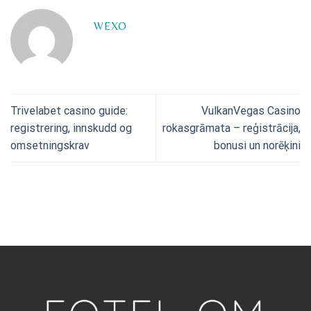
WEXO
Trivelabet casino guide:
VulkanVegas Casino
registrering, innskudd og
rokasgrāmata – reģistrācija,
omsetningskrav
bonusi un norēķini