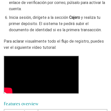
enlace de verificación por correo; púlsalo para activar la
cuenta.
Inicia sesión, dirígete a la sección
Cajero
y realiza tu
primer depósito. El sistema te pedirá subir el
documento de identidad si es la primera transacción.
Para aclarar visualmente todo el flujo de registro, puedes
ver el siguiente vídeo tutorial:
Features overview