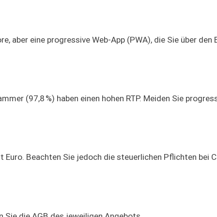
ore, aber eine progressive Web-App (PWA), die Sie über den
mmer (97,8 %) haben einen hohen RTP. Meiden Sie progress
t Euro. Beachten Sie jedoch die steuerlichen Pflichten bei 
sen Sie die AGB des jeweiligen Angebots.