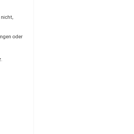
nicht,
ungen oder
z.