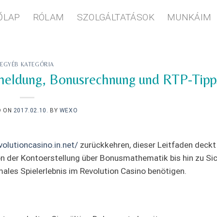
ŐLAP
RÓLAM
SZOLGÁLTATÁSOK
MUNKÁIM
EGYÉB KATEGÓRIA
meldung, Bonusrechnung und RTP-Tipp
D ON
2017.02.10.
BY
WEXO
volutioncasino.in.net/
zurückkehren, dieser Leitfaden deckt
n der Kontoerstellung über Bonusmathematik bis hin zu Sic
imales Spielerlebnis im Revolution Casino benötigen.