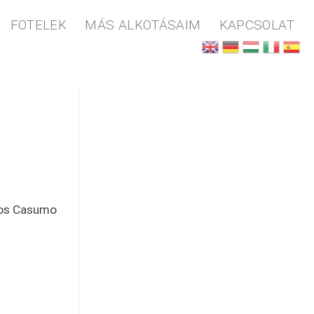
FOTELEK
MÁS ALKOTÁSAIM
KAPCSOLAT
 Hos Casumo