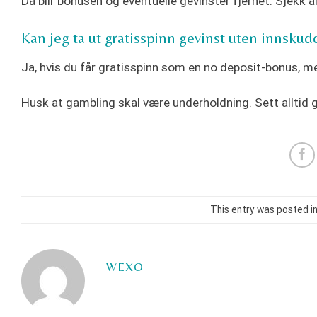
Da blir bonusen og eventuelle gevinster fjernet. Sjekk al
Kan jeg ta ut gratisspinn gevinst uten innskud
Ja, hvis du får gratisspinn som en no deposit-bonus, 
Husk at gambling skal være underholdning. Sett alltid gr
This entry was posted i
WEXO