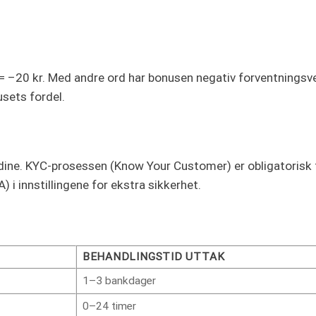
 = –20 kr. Med andre ord har bonusen negativ forventningsve
usets fordel.
dine. KYC-prosessen (Know Your Customer) er obligatorisk 
) i innstillingene for ekstra sikkerhet.
BEHANDLINGSTID UTTAK
1–3 bankdager
0–24 timer