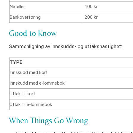
Neteller
100 kr
Bankoverføring
200 kr
Good to Know
Sammenligning av innskudds- og uttakshastighet:
TYPE
Innskudd med kort
Innskudd med e-lommebok
Uttak til kort
Uttak til e-lommebok
When Things Go Wrong