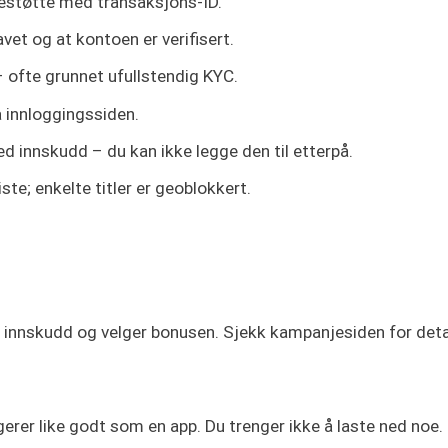
destøtte med transaksjons-ID.
et og at kontoen er verifisert.
– ofte grunnet ufullstendig KYC.
 innloggingssiden.
ed innskudd – du kan ikke legge den til etterpå.
ste; enkelte titler er geoblokkert.
 innskudd og velger bonusen. Sjekk kampanjesiden for detal
rer like godt som en app. Du trenger ikke å laste ned noe.