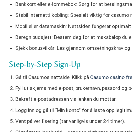
Bankkort eller e-lommebok: Sørg for at betalingsme
Stabil internettilkobling: Spesielt viktig for casumo 
Mobil eller datamaskin: Nettsiden fungerer optimalt
Beregn budsjett: Bestem deg for et maksbeløp du er vi
Sjekk bonusvilkår: Les gjennom omsetningskrav og 
Step-by-Step Sign-Up
Gå til Casumos nettside. Klikk på
Casumo casino fre
Fyll ut skjema med e-post, brukernavn, passord og p
Bekreft e-postadressen via lenken du mottar.
Logg inn og gå til “Min konto” for å laste opp legitim
Vent på verifisering (tar vanligvis under 24 timer).