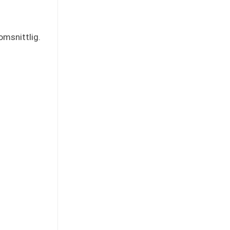
msnittlig.